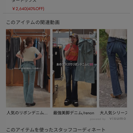
ダートップス
￥2,640
(40%OFF)
このアイテムの関連動画
人気のリボンデニム着
最強美脚デニム/renon
大人気シリーズ新
回し/rui
ッグリボンフレア
powered by
ニ...
このアイテムを使ったスタッフコーディネート