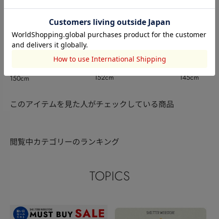
RODEO CROWNS WIDE
RODEO CRO
RODEO CROWNS WIDE
BOWL
福澤伽音
BOWL
曽野みゆう
BOWL
伊藤瑠依
152cm
145cm
150cm
このアイテムを見た人がチェックしている商品
閲覧中カテゴリーのランキング
TOPICS