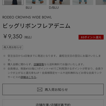
BLU
D/BLU
RODEO CROWNS WIDE BOWL
ビッグリボンフレアデニム
￥9,350
（税込）
85
ポイント還元
再入荷お知らせ
 ※ 
受注当日から4日後までに発送となります。 最短注文日の翌日にお届けいたしま
す。
 ※ 
購入金額に関わらず、
店舗受取
なら送料無料でお届けいたします。
 ※ 
会員様は、税抜¥100毎に1ポイント＝¥1でご利用頂けるポイントが貯まり、会員ラ
ンクが上がると還元率もUP！会員様限定セールや送料無料などお得な会員ランク
サービスの
詳細はこちら
。