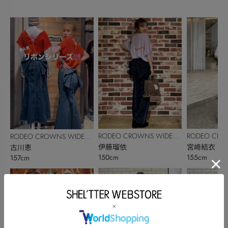
RODEO CROWNS WIDE
RODEO CRO
RODEO CROWNS WIDE
BOWL
伊藤瑠依
BOWL
宮﨑結衣
BOWL
古川恵
150cm
155cm
157cm