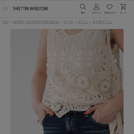
メ
ニ
ュ
TOP
>
RODEO CROWNS WIDE BOWL
>
すべて
>
デニム
>
その他デニム
ー
を
開
く