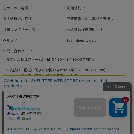
初めてのお客様
利用規約
株主優待のお客様
特定商取引法に基づく表記
会員ランクサービス
個人情報保護方針
ヘルプ
InternationalOrders
お問い合わせ
お問い合わせフォーム(平日10：30～18：30/順次対応)
お支払い・配送に関するお問い合わせ（平日10：30～18：00）
シェルターウェブストアカスタマーセンター
0800-123-6820
商品の素材、サイズ、仕様等に関するお問い合せ（平日10：30～18：00）
バロックジャパンリミテッドコールセンター
03-6730-9191
BAROQUE JAPAN LIMITED
採用情報
SHEL'TTER GREEN
ページ
トップ
COPYRIGHT © BAROQUE JAPAN LIMITED ALL RIGHTS RESERVED.