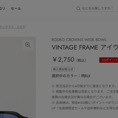
ゴリ
セール
サングラス・メガネ
RODEO CROWNS WIDE BOWL
VINTAGE FRAME ア
￥2,750
25
ポイン
（税込）
再入荷お知らせ
選択中のカラー：柄BLK
※
受注当日から4日後までに発送となります。
※
掲載中の在庫数は目安となります。ご注文
実際の在庫状況が異なる場合がございます。
※
会員様は、税抜¥100毎に1ポイント＝¥1
UP！会員様限定セールや送料無料などお得な