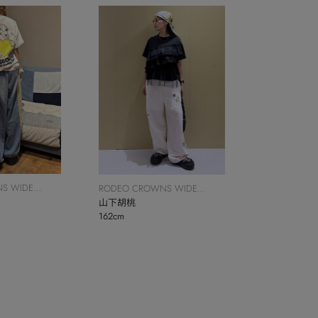
S WIDE
RODEO CROWNS WIDE
BOWL
山下胡桃
162cm