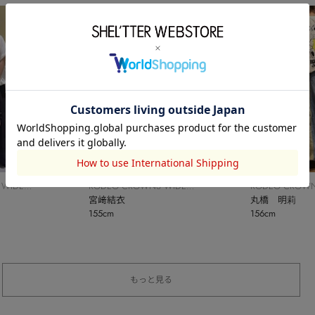
 WIDE
RODEO CROWNS WIDE
RODEO CROWN
BOWL
宮﨑結衣
BOWL
丸橋 明莉
155cm
156cm
もっと見る