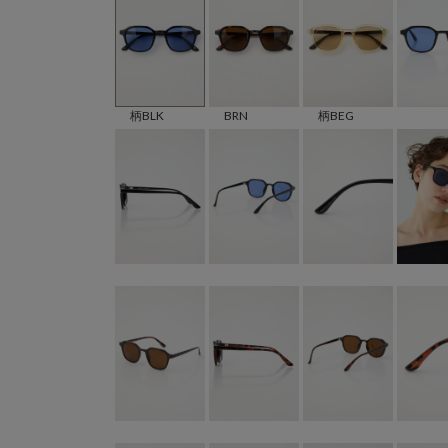
柄BLK
BRN
柄BEG