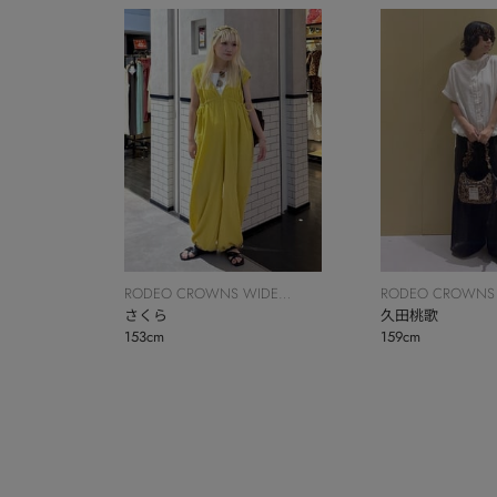
RODEO CROWNS WIDE
RODEO CROWNS
BOWL
さくら
BOWL
久田桃歌
153cm
159cm