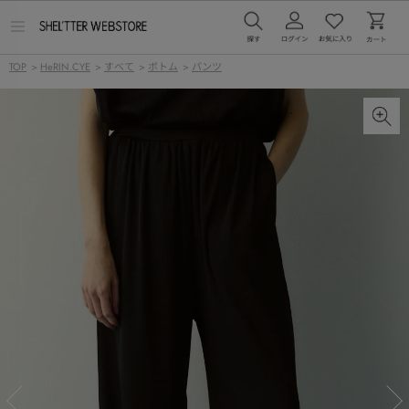
メ
ニ
ュ
TOP
>
HeRIN.CYE
>
すべて
>
ボトム
>
パンツ
ー
を
開
く