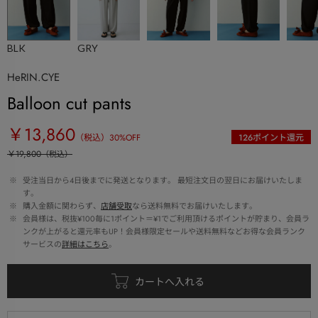
BLK
GRY
HeRIN.CYE
Balloon cut pants
￥13,860
（税込）
30
%OFF
126
ポイント還元
￥19,800
（税込）
 ※ 
受注当日から4日後までに発送となります。 最短注文日の翌日にお届けいたしま
す。
 ※ 
購入金額に関わらず、
店舗受取
なら送料無料でお届けいたします。
 ※ 
会員様は、税抜¥100毎に1ポイント＝¥1でご利用頂けるポイントが貯まり、会員ラ
ンクが上がると還元率もUP！会員様限定セールや送料無料などお得な会員ランク
サービスの
詳細はこちら
。