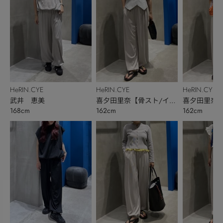
HeRIN.CYE
HeRIN.CYE
HeRIN.CYE
武井 恵美
喜夕田里奈【骨スト/イエ
喜夕田里奈【
168cm
162cm
162cm
ベ秋】
ベ秋】