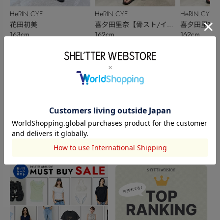
HeRIN.CYE
HeRIN.CYE
HeRIN.CYE
花田初美
喜夕田里奈【骨スト/イエ
喜夕田里奈【
163cm
162cm
162cm
ベ秋】
ベ秋】
このアイテムを見た人がチェックしている商品
閲覧中カテゴリーのランキング
TOPICS