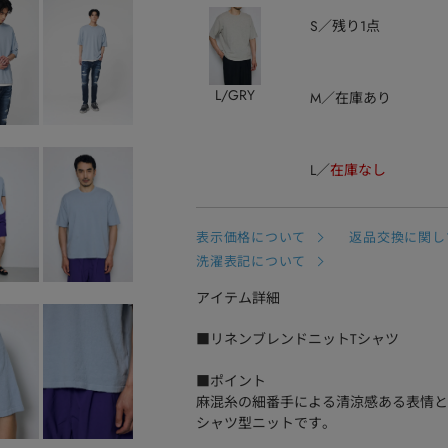
S
残り1点
L/GRY
M
在庫あり
L
在庫なし
表示価格について
返品交換に関し
洗濯表記について
アイテム詳細
■リネンブレンドニットTシャツ
■ポイント
麻混糸の細番手による清涼感ある表情と
シャツ型ニットです。