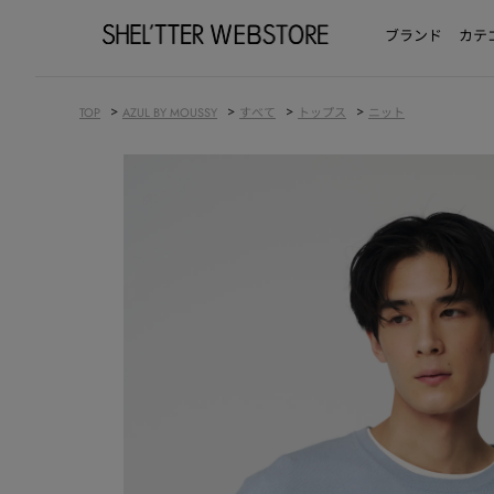
ブランド
カテ
>
>
>
>
TOP
AZUL BY MOUSSY
すべて
トップス
ニット