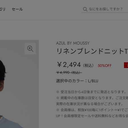
ゴリ
セール
AZUL BY MOUSSY
リネンブレンドニット
￥2,494
（税込）
50
%OFF
￥4,990
（税込）
選択中のカラー：L/BLU
※
受注当日から4日後までに発送となります。
※
掲載中の在庫数は目安となります。ご注文
実際の在庫状況が異なる場合がございます。
※
会員様は、税抜¥100毎に1ポイント＝¥1
UP！会員様限定セールや送料無料などお得な