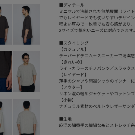
■ディテール
ミニマルで洗練された無地展開（ライト
でもレイヤードでも使いやすいデザイン
程よい厚みで一枚着でも安心感があり、
3サイズで幅広いニーズに対応できます
■スタイリング
【カジュアル】
テーパードデニム＋スニーカーで清潔感
【きれいめ】
ライトカラーのチノパンツ／スラックス
【レイヤード】
薄手のシャツや開襟シャツのインナーに
【アウター】
リネン混の軽めジャケットやコットンブ
【小物】
ナチュラル素材のベルトやレザーサンダ
■生地
麻混の細番手の繊細な糸とストレッチ糸