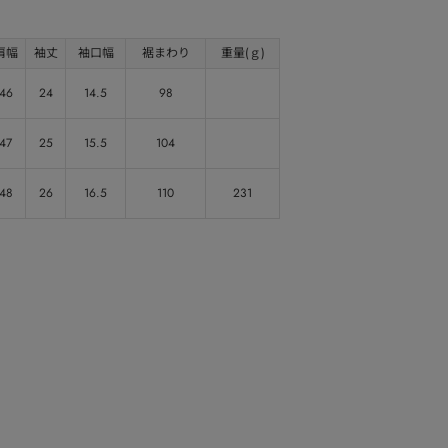
肩幅
袖丈
袖口幅
裾まわり
重量(ｇ)
46
24
14.5
98
47
25
15.5
104
48
26
16.5
110
231