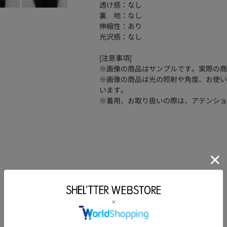
透け感：なし
裏 地：なし
伸縮性：あり
光沢感：なし
[注意事項]
※画像の商品はサンプルです。実際の商
※画像の商品は光の照射や角度、お使い
います。
※着用、お取り扱いの際は、アテンショ
品番
251JSR70-4061
麻:52コットン:29ナイロン:19
素材
洗濯表示