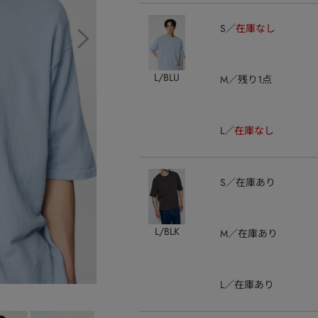
S
在庫なし
L/BLU
M
残り1点
L
在庫なし
S
在庫あり
L/BLK
M
在庫あり
L
在庫あり