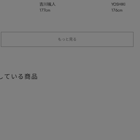
吉川颯人
YOSHIKI
177cm
176cm
もっと見る
している商品