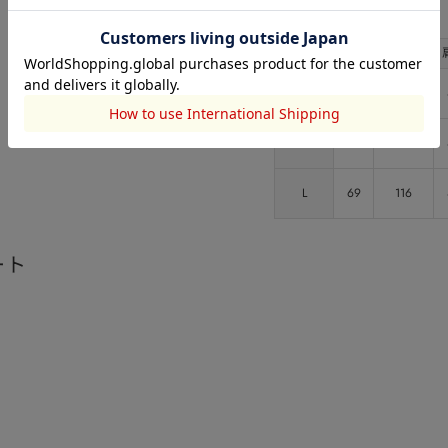
サイズ
サイズ
総丈
バスト
S
65
104
M
67
110
L
69
116
ート