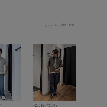
powered by
SY
AZUL BY MOUSSY