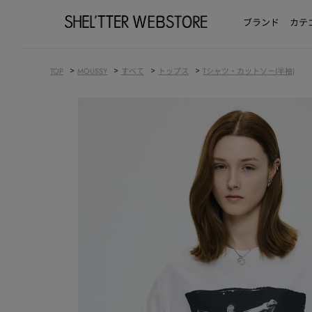
ブランド
カテ
>
>
>
>
TOP
MOUSSY
すべて
トップス
Tシャツ・カットソー(半袖)