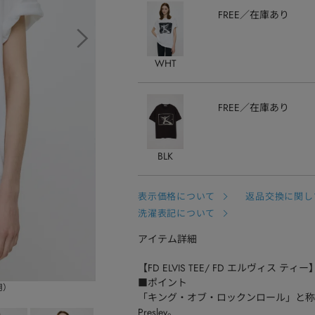
FREE
在庫あり
WHT
FREE
在庫あり
BLK
表示価格について
返品交換に関し
洗濯表記について
アイテム詳細
【FD ELVIS TEE/ FD エルヴィス ティー
■ポイント
用）
「キング・オブ・ロックンロール」と称さ
Presley。