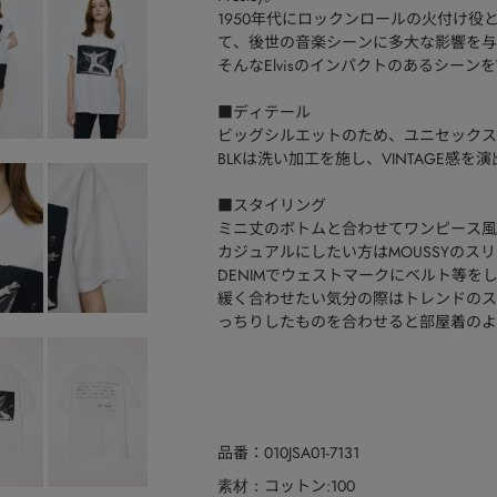
1950年代にロックンロールの火付け役
て、後世の音楽シーンに多大な影響を与
そんなElvisのインパクトのあるシー
■ディテール
ビッグシルエットのため、ユニセックス
BLKは洗い加工を施し、VINTAGE感を
■スタイリング
ミニ丈のボトムと合わせてワンピース風
カジュアルにしたい方はMOUSSYのス
DENIMでウェストマークにベルト等を
緩く合わせたい気分の際はトレンドのス
っちりしたものを合わせると部屋着のよ
品番
010JSA01-7131
コットン:100
素材