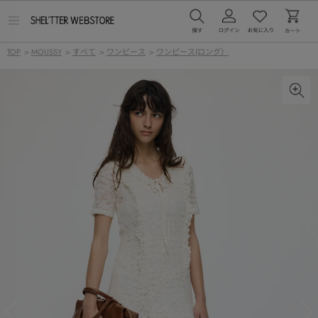
メ
ニ
ュ
TOP
>
MOUSSY
>
すべて
>
ワンピース
>
ワンピース(ロング）
ー
を
開
く