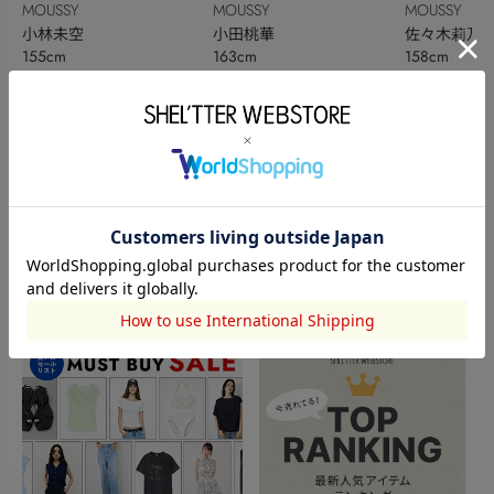
MOUSSY
MOUSSY
MOUSSY
小林未空
小田桃華
佐々木莉乃
155cm
163cm
158cm
このアイテムを見た人がチェックしている商品
閲覧中カテゴリーのランキング
TOPICS