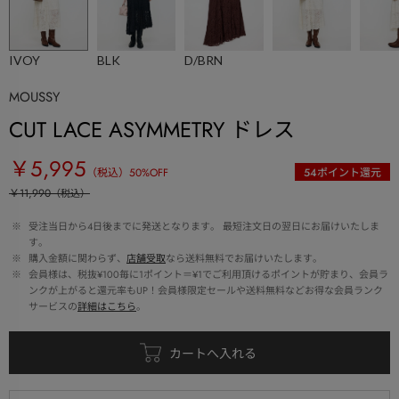
IVOY
BLK
D/BRN
MOUSSY
CUT LACE ASYMMETRY ドレス
￥5,995
（税込）
50
%OFF
54
ポイント還元
￥11,990
（税込）
 ※ 
受注当日から4日後までに発送となります。 最短注文日の翌日にお届けいたしま
す。
 ※ 
購入金額に関わらず、
店舗受取
なら送料無料でお届けいたします。
 ※ 
会員様は、税抜¥100毎に1ポイント＝¥1でご利用頂けるポイントが貯まり、会員ラ
ンクが上がると還元率もUP！会員様限定セールや送料無料などお得な会員ランク
サービスの
詳細はこちら
。