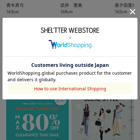
武井 恵美
喜夕田里奈【
青木真弓
168cm
162cm
163cm
ベ秋】
このアイテムを見た人がチェックしている商品
閲覧中カテゴリーのランキング
TOPICS