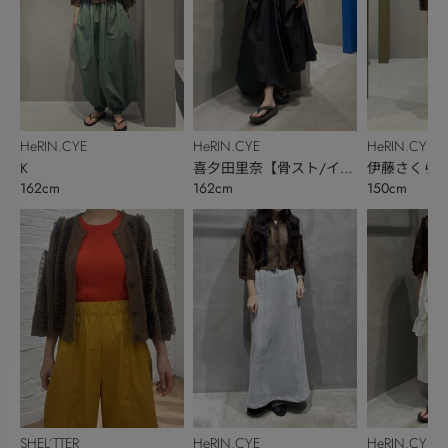
HeRIN.CYE
HeRIN.CYE
HeRIN.CYE
K
喜夕田里奈【骨スト/イエ
伊藤さくら
162cm
162cm
150cm
ベ秋】
HeRIN.CYE
HeRIN.CYE
SHEL’TTER