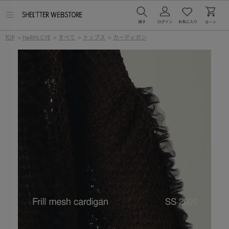
メ
ニ
ュ
TOP
>
HeRIN.CYE
>
すべて
>
トップス
>
カーディガン
ー
を
開
く