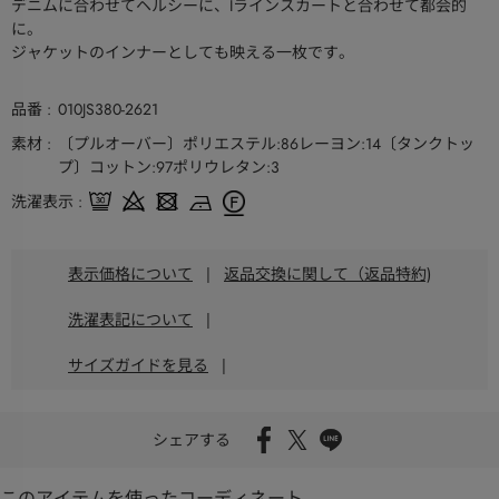
デニムに合わせてヘルシーに、Iラインスカートと合わせて都会的
に。
ジャケットのインナーとしても映える一枚です。
品番
010JS380-2621
素材
〔プルオーバー〕ポリエステル:86レーヨン:14〔タンクトッ
プ〕コットン:97ポリウレタン:3
洗濯表示
表示価格について
|
返品交換に関して（返品特約)
洗濯表記について
|
サイズガイドを見る
|
シェアする
このアイテムを使ったコーディネート