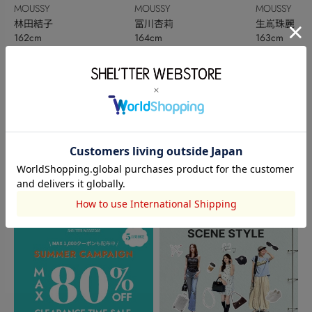
MOUSSY
MOUSSY
MOUSSY
林田結子
冨川杏莉
生嶌珠麗
162cm
164cm
163cm
このアイテムを見た人がチェックしている商品
閲覧中カテゴリーのランキング
TOPICS