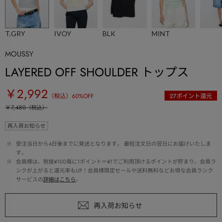
T.GRY
IVOY
BLK
MINT
MOUSSY
LAYERED OFF SHOULDER トップス
￥2,992
（税込）
60
%OFF
27
ポイント還元
￥7,480
（税込）
再入荷お知らせ
 ※ 
受注当日から4日後までに発送となります。 最短注文日の翌日にお届けいたしま
す。
 ※ 
会員様は、税抜¥100毎に1ポイント＝¥1でご利用頂けるポイントが貯まり、会員ラ
ンクが上がると還元率もUP！会員様限定セールや送料無料などお得な会員ランク
サービスの
詳細はこちら
。