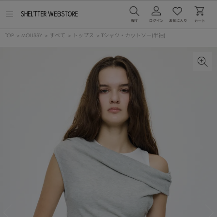
メ
ニ
ュ
TOP
>
MOUSSY
>
すべて
>
トップス
>
Tシャツ・カットソー(半袖)
ー
を
開
く