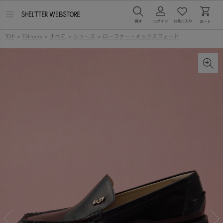
メ
ニ
ュ
TOP
>
73Hours
>
すべて
>
シューズ
>
ローファー・オックスフォード
ー
を
開
く