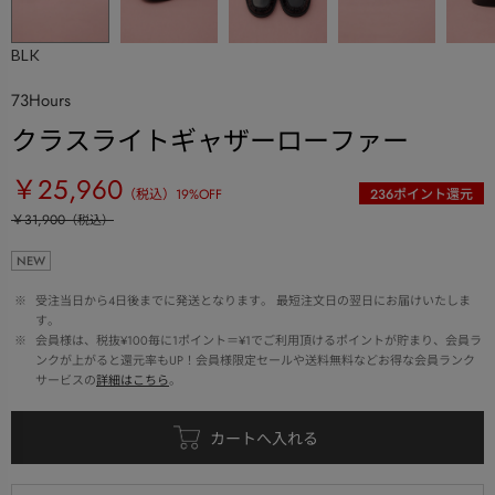
BLK
73Hours
クラスライトギャザーローファー
￥25,960
（税込）
19
%OFF
236
ポイント還元
￥31,900
（税込）
NEW
 ※ 
受注当日から4日後までに発送となります。 最短注文日の翌日にお届けいたしま
す。
 ※ 
会員様は、税抜¥100毎に1ポイント＝¥1でご利用頂けるポイントが貯まり、会員ラ
ンクが上がると還元率もUP！会員様限定セールや送料無料などお得な会員ランク
サービスの
詳細はこちら
。