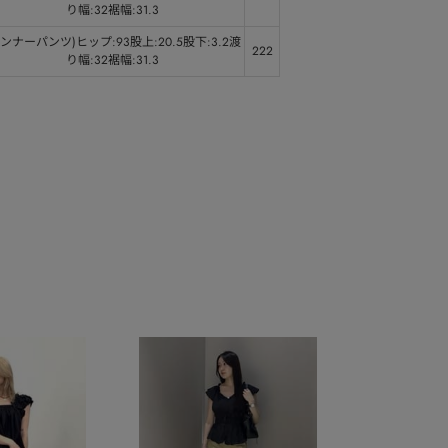
り幅:32裾幅:31.3
インナーパンツ)ヒップ:93股上:20.5股下:3.2渡
222
り幅:32裾幅:31.3