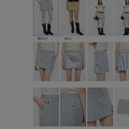
柄NVY
BEG