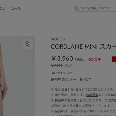
ゴリ
セール
MOUSSY
CORDLANE MINI ス
￥3,960
（税込）
60
%OFF
￥9,900
（税込）
再入荷お知らせ
選択中のカラー：柄NVY
※
受注当日から4日後までに発送となります。
※
購入金額に関わらず、
店舗受取
なら送料無
※
掲載中の在庫数は目安となります。ご注文
実際の在庫状況が異なる場合がございます。
※
会員様は、税抜¥100毎に1ポイント＝¥1