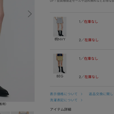
UP！会員様限定セールや送料無料などお得な
1
在庫なし
柄NVY
2
在庫なし
1
在庫なし
BEG
2
在庫なし
表示価格について
返品交換に関し
洗濯表記について
ズ着用）
アイテム詳細