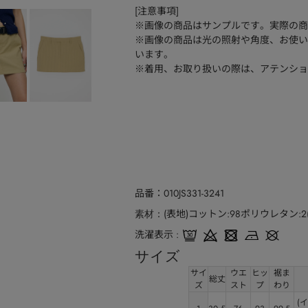
[注意事項]
※画像の商品はサンプルです。実際の商
※画像の商品は光の照射や角度、お使い
います。
※着用、お取り扱いの際は、アテンショ
品番
010JS331-3241
(表地)コットン:98ポリウレタン:2
素材
洗濯表示
サイズ
サイ
ウエ
ヒッ
裾ま
総丈
ズ
スト
プ
わり
(