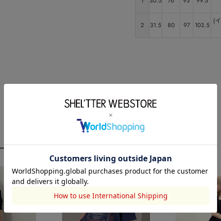
1
30.5
76
93
99.5
(
2
31.5
80
97
103.5
ーディネート