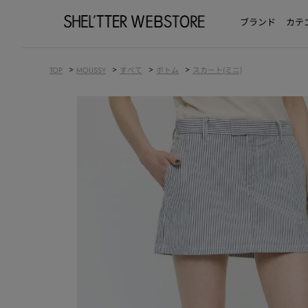
ブランド
カテ
>
>
>
>
TOP
MOUSSY
すべて
ボトム
スカート(ミニ)