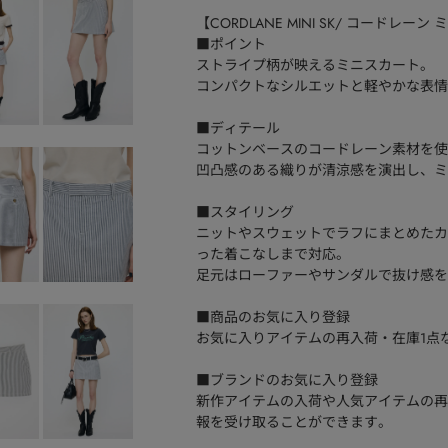
【CORDLANE MINI SK/ コードレー
■ポイント
ストライプ柄が映えるミニスカート。
コンパクトなシルエットと軽やかな表情
■ディテール
コットンベースのコードレーン素材を使
凹凸感のある織りが清涼感を演出し、ミ
■スタイリング
ニットやスウェットでラフにまとめたカ
った着こなしまで対応。
足元はローファーやサンダルで抜け感を
■商品のお気に入り登録
お気に入りアイテムの再入荷・在庫1点
■ブランドのお気に入り登録
新作アイテムの入荷や人気アイテムの再
報を受け取ることができます。