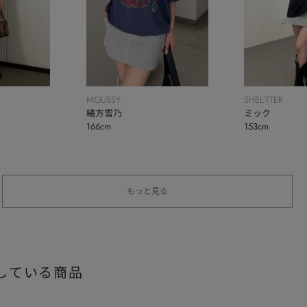
MOUSSY
SHEL’TTER
緒方雪乃
ミック
166cm
153cm
もっと見る
している商品