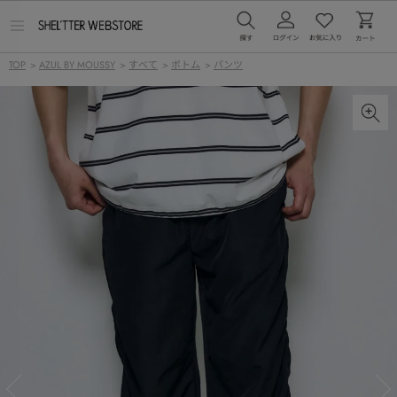
メ
ニ
ュ
TOP
>
AZUL BY MOUSSY
>
すべて
>
ボトム
>
パンツ
ー
を
開
く