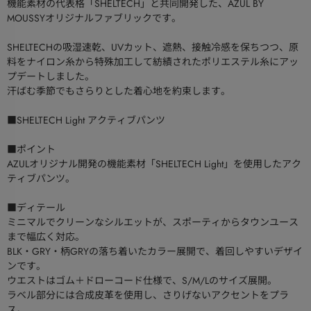
機能素材の代表格「SHELTECH」と共同開発した、AZUL BY
MOUSSYオリジナルファブリックです。
SHELTECHの吸湿速乾、UVカット、遮熱、接触冷感を保ちつつ、原
料をナイロン糸から特殊加工して紡績されたポリエステル糸にアッ
プデートしました。
汗ばむ季節でもさらりとした着心地を約束します。
■SHELTECH Light アクティブパンツ
■ポイント
AZULオリジナル開発の機能素材「SHELTECH Light」を使用したアク
ティブパンツ。
■ディテール
ミニマルでクリーンなシルエットが、スポーティからタウンユース
まで幅広く対応。
BLK・GRY・柄GRYの落ち着いたカラー展開で、着回しやすいデザイ
ンです。
ウエストはゴム＋ドローコード仕様で、S/M/Lのサイズ展開。
ラベル部分には合成皮革を使用し、さりげないアクセントをプラ
ス。