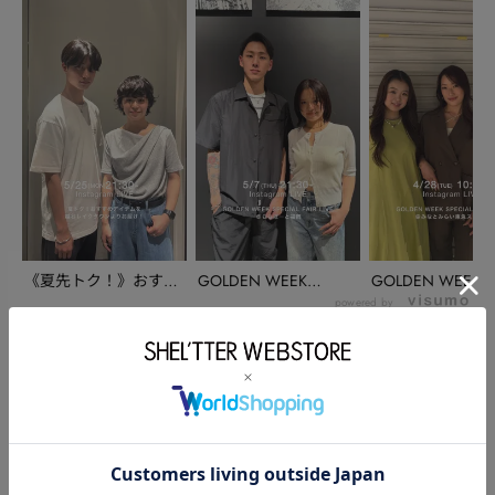
《夏先トク！》おすす
GOLDEN WEEK
GOLDEN WEEK
めアイテムを越谷レ
SPECIAL ...
SPECIAL ...
powered by
イ...
このアイテムを使ったスタッフコーディネート