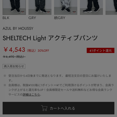
BLK
GRY
柄GRY
AZUL BY MOUSSY
SHELTECH Light アクティブパンツ
￥4,543
（税込）
30
%OFF
41
ポイント還元
￥6,490
（税込）
再入荷お知らせ
 ※ 
受注当日から4日後までに発送となります。 最短注文日の翌日にお届けいたしま
す。
 ※ 
会員様は、税抜¥100毎に1ポイント＝¥1でご利用頂けるポイントが貯まり、会員ラ
ンクが上がると還元率もUP！会員様限定セールや送料無料などお得な会員ランク
サービスの
詳細はこちら
。