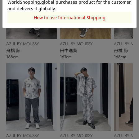
AZUL BY MOUSSY
AZUL BY MOUSSY
AZUL BY MO
舟橋 諒
田中逸葵
舟橋 諒
168cm
167cm
168cm
AZUL BY MOUSSY
AZUL BY MOUSSY
AZUL BY MO