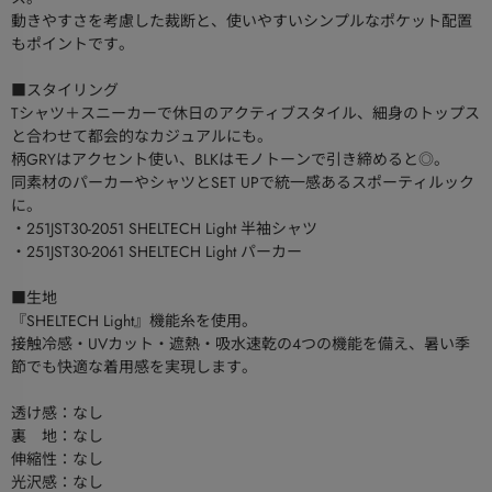
動きやすさを考慮した裁断と、使いやすいシンプルなポケット配置
もポイントです。
■スタイリング
Tシャツ＋スニーカーで休日のアクティブスタイル、細身のトップス
と合わせて都会的なカジュアルにも。
柄GRYはアクセント使い、BLKはモノトーンで引き締めると◎。
同素材のパーカーやシャツとSET UPで統一感あるスポーティルック
に。
・251JST30-2051 SHELTECH Light 半袖シャツ
・251JST30-2061 SHELTECH Light パーカー
■生地
『SHELTECH Light』機能糸を使用。
接触冷感・UVカット・遮熱・吸水速乾の4つの機能を備え、暑い季
節でも快適な着用感を実現します。
透け感：なし
裏 地：なし
伸縮性：なし
光沢感：なし