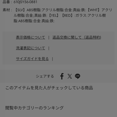
品番
610JSY56-0881
素材
【SLV】ABS樹脂:アクリル樹脂:合金:真鍮:鉄:【WHT】アクリ
ル樹脂:合金;真鍮:鉄:【YEL】【RED】:ガラス:アクリル樹
脂:ABS樹脂:合金:真鍮:鉄:
表示価格について
|
返品交換に関して（返品特約)
洗濯表記について
|
サイズガイドを見る
|
シェアする
このアイテムを見た人がチェックしている商品
閲覧中カテゴリーのランキング