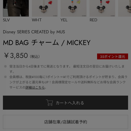
SLV
WHT
YEL
RED
Disney SERIES CREATED by MUS
MD BAG チャーム / MICKEY
￥3,850
（税込）
35
ポイント還元
 ※ 
受注当日から4日後までに発送となります。 最短注文日の翌日にお届けいたしま
す。
 ※ 
会員様は、税抜¥100毎に1ポイント＝¥1でご利用頂けるポイントが貯まり、会員ラ
ンクが上がると還元率もUP！会員様限定セールや送料無料などお得な会員ランク
サービスの
詳細はこちら
。