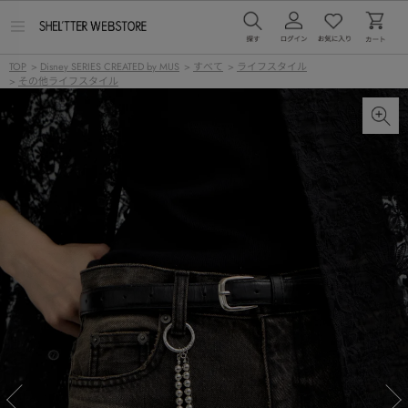
メ
ニ
ュ
TOP
>
Disney SERIES CREATED by MUS
>
すべて
>
ライフスタイル
ー
>
その他ライフスタイル
を
開
く