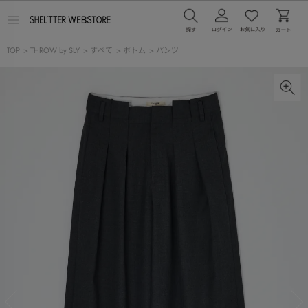
メ
ニ
ュ
TOP
>
THROW by SLY
>
すべて
>
ボトム
>
パンツ
ー
を
開
く