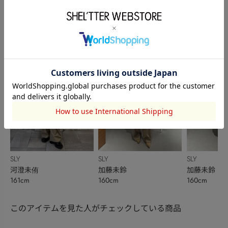
SLY
SLY
SLY
emika tomioka
田中 葵
佐々木萌
154cm
156cm
153cm
SLY
SLY
SLY
河澄未侑
加藤未鈴
加藤未鈴
161cm
160cm
160cm
このアイテムを見た人がチェックしている商品