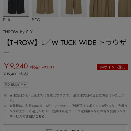
BLK
BEG
THROW by SLY
【THROW】L／W TUCK WIDE トラウザ
ー
￥9,240
（税込）
40
%OFF
84
ポイント還元
￥15,400
（税込）
再入荷お知らせ
 ※ 
受注当日から4日後までに発送となります。 最短注文日の翌日にお届けいたしま
す。
 ※ 
会員様は、税抜¥100毎に1ポイント＝¥1でご利用頂けるポイントが貯まり、会員ラ
ンクが上がると還元率もUP！会員様限定セールや送料無料などお得な会員ランク
サービスの
詳細はこちら
。