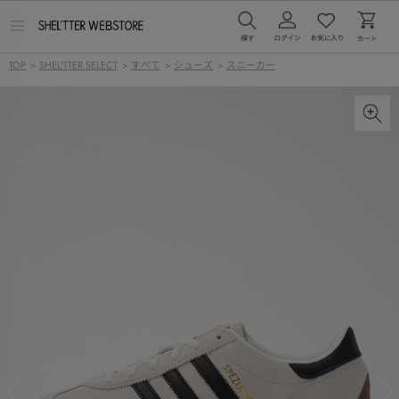
メ
ニ
ュ
TOP
>
SHEL'TTER SELECT
>
すべて
>
シューズ
>
スニーカー
ー
を
開
く