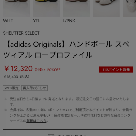
WHT
YEL
L/PNK
SHEL’TTER SELECT
【adidas Originals】ハンドボール スペ
ツィアル ロープロファイル
￥12,320
（税込）
20
%OFF
112
ポイント還元
￥15,400
（税込）
WEB限定
再入荷お知らせ
 ※ 
受注当日から4日後までに発送となります。 最短注文日の翌日にお届けいたしま
す。
 ※ 
会員様は、税抜¥100毎に1ポイント＝¥1でご利用頂けるポイントが貯まり、会員ラ
ンクが上がると還元率もUP！会員様限定セールや送料無料などお得な会員ランク
サービスの
詳細はこちら
。