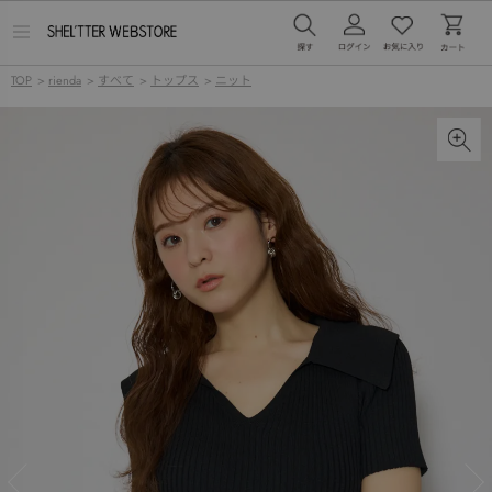
メ
ニ
ュ
TOP
>
rienda
>
すべて
>
トップス
>
ニット
ー
を
開
く