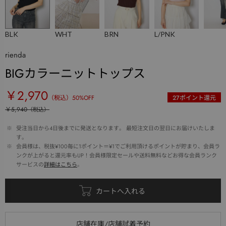
BLK
WHT
BRN
L/PNK
rienda
BIGカラーニットトップス
￥2,970
（税込）
50
%OFF
27
ポイント還元
￥5,940
（税込）
 ※ 
受注当日から4日後までに発送となります。 最短注文日の翌日にお届けいたしま
す。
 ※ 
会員様は、税抜¥100毎に1ポイント＝¥1でご利用頂けるポイントが貯まり、会員ラ
ンクが上がると還元率もUP！会員様限定セールや送料無料などお得な会員ランク
サービスの
詳細はこちら
。