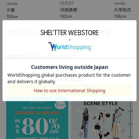
OUTLET
rienda
rienda
澤城美樹
大學和花
夕華
162cm
158cm
157cm
このアイテムを見た人がチェックしている商品
閲覧中カテゴリーのランキング
TOPICS