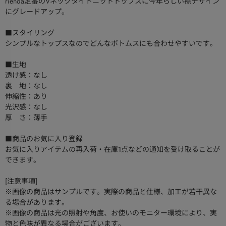
rienda定番のVネックタイトニットトップスに今年らしい襟デザイン
にグレードアップ。
■スタイリング
シンプルなトップスなのでどんなボトムスにも合わせやすいです。
■生地
透け感：なし
裏 地：なし
伸縮性：あり
光沢感：なし
厚 さ：薄手
■商品のお気に入り登録
お気に入りアイテムの再入荷・在庫1点などの通知を受け取ることが
できます。
[注意事項]
※画像の商品はサンプルです。実際の商品と仕様、加工が若干異な
る場合があります。
※画像の商品は光の照射や角度、お使いのモニター環境により、実
物と色味が異なる場合がございます。