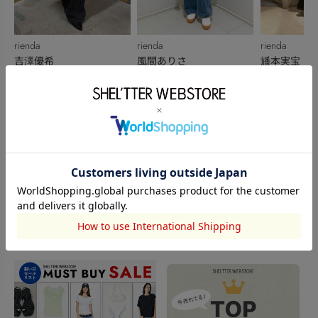
rienda
rienda
rienda
吉澤優希
風間ありさ
旙本実宝
156cm
152cm
152cm
このアイテムを見た人がチェックしている商品
閲覧中カテゴリーのランキング
TOPICS