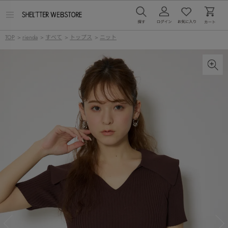
メ
ニ
ュ
TOP
>
rienda
>
すべて
>
トップス
>
ニット
ー
を
開
く