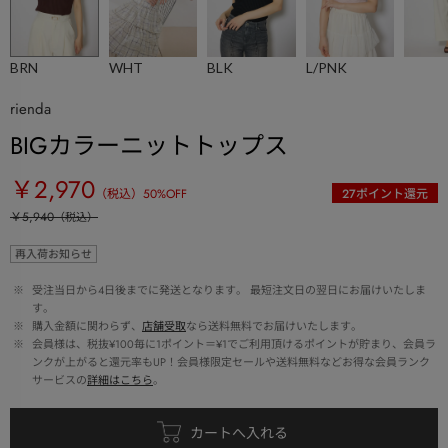
BRN
WHT
BLK
L/PNK
rienda
BIGカラーニットトップス
￥2,970
（税込）
50
%OFF
27
ポイント還元
￥5,940
（税込）
再入荷お知らせ
 ※ 
受注当日から4日後までに発送となります。 最短注文日の翌日にお届けいたしま
す。
 ※ 
購入金額に関わらず、
店舗受取
なら送料無料でお届けいたします。
 ※ 
会員様は、税抜¥100毎に1ポイント＝¥1でご利用頂けるポイントが貯まり、会員ラ
ンクが上がると還元率もUP！会員様限定セールや送料無料などお得な会員ランク
サービスの
詳細はこちら
。