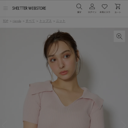
メ
ニ
ュ
TOP
>
rienda
>
すべて
>
トップス
>
ニット
ー
を
開
く