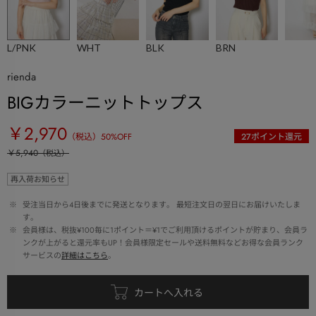
L/PNK
WHT
BLK
BRN
rienda
BIGカラーニットトップス
￥2,970
（税込）
50
%OFF
27
ポイント還元
￥5,940
（税込）
再入荷お知らせ
 ※ 
受注当日から4日後までに発送となります。 最短注文日の翌日にお届けいたしま
す。
 ※ 
会員様は、税抜¥100毎に1ポイント＝¥1でご利用頂けるポイントが貯まり、会員ラ
ンクが上がると還元率もUP！会員様限定セールや送料無料などお得な会員ランク
サービスの
詳細はこちら
。