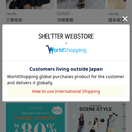
rienda
OUTLET
rienda
三塚佑奈
澤城美樹
旙本実宝
158cm
162cm
152cm
このアイテムを見た人がチェックしている商品
閲覧中カテゴリーのランキング
TOPICS