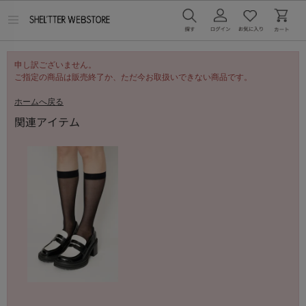
メ
ニ
ュ
ー
申し訳ございません。
を
開
ご指定の商品は販売終了か、ただ今お取扱いできない商品です。
く
ホームへ戻る
関連アイテム