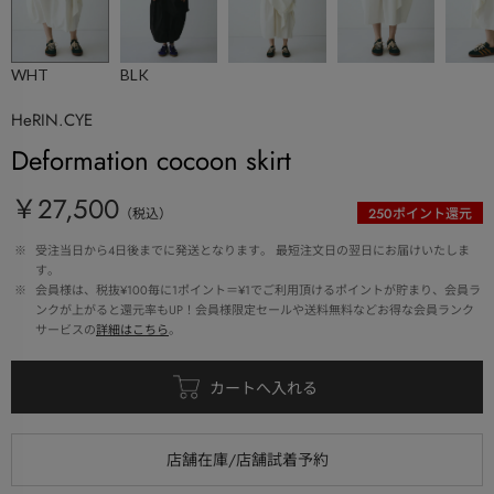
WHT
BLK
HeRIN.CYE
Deformation cocoon skirt
￥27,500
（税込）
250
ポイント還元
 ※ 
受注当日から4日後までに発送となります。 最短注文日の翌日にお届けいたしま
す。
 ※ 
会員様は、税抜¥100毎に1ポイント＝¥1でご利用頂けるポイントが貯まり、会員ラ
ンクが上がると還元率もUP！会員様限定セールや送料無料などお得な会員ランク
サービスの
詳細はこちら
。