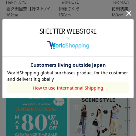
HeRIN.CYE
HeRIN.CYE
HeRIN.CYE
喜夕田里奈【骨スト/イエ
伊藤さくら
花田初美
162cm
150cm
163cm
ベ秋】
このアイテムを見た人がチェックしている商品
閲覧中カテゴリーのランキング
TOPICS