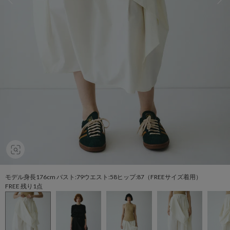
モデル身長176cm バスト:79ウエスト:58ヒップ:87（FREEサイズ着用）
FREE 残り1点