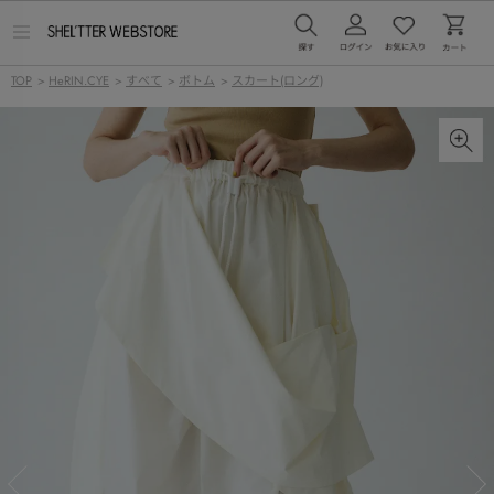
メ
ニ
ュ
TOP
>
HeRIN.CYE
>
すべて
>
ボトム
>
スカート(ロング)
ー
を
開
く