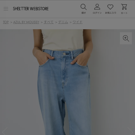
メ
ニ
ュ
TOP
>
AZUL BY MOUSSY
>
すべて
>
デニム
>
ワイド
ー
を
開
く