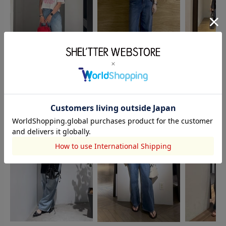
AZUL BY MOUSSY
AZUL BY MO
OUTLET
小原ひなた
原口 すみ
AYA
169cm
162cm
153cm