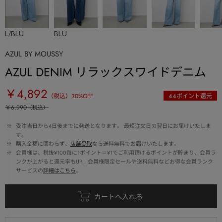
L/BLU
BLU
AZUL BY MOUSSY
AZUL DENIM リラックスワイドデニム
￥4,892
（税込）
30
%OFF
44
ポイント還元
￥6,990
（税込）
 ※ 
受注当日から4日後までに発送となります。 最短注文日の翌日にお届けいたしま
す。
 ※ 
購入金額に関わらず、
店舗受取
なら送料無料でお届けいたします。
 ※ 
会員様は、税抜¥100毎に1ポイント＝¥1でご利用頂けるポイントが貯まり、会員ラ
ンクが上がると還元率もUP！会員様限定セールや送料無料などお得な会員ランク
サービスの
詳細はこちら
。