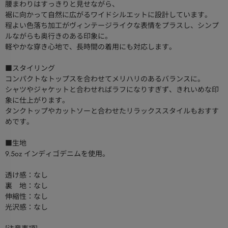
腰まわりはすっきりと見せながら、
裾に向かって自然に広がるワイドシルエットに設計しています。
程よい色落ち加工がヴィンテージライクな表情をプラスし、シンプ
ルながらも奥行きのある印象に。
軽やかな穿き心地で、長時間の着用にも対応します。
■スタイリング
コンパクトなトップスを合わせてメリハリのあるバランスに。
シャツやジャケットと合わせればラフになりすぎず、きれいめな印
象に仕上がります。
タンクトップやカットソーと合わせたリラックススタイルもおすす
めです。
■生地
9.5oz インディゴデニムを使用。
透け感：なし
裏 地：なし
伸縮性：なし
光沢感：なし