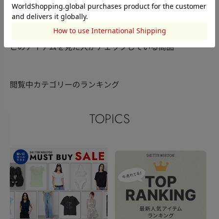
rienda
rienda
rienda
松本瑞歩
ria
浦野美海
160cm
164cm
166cm
このアイテムを見た人がチェックしている商品
閲覧中カテゴリーのランキング
TOPICS