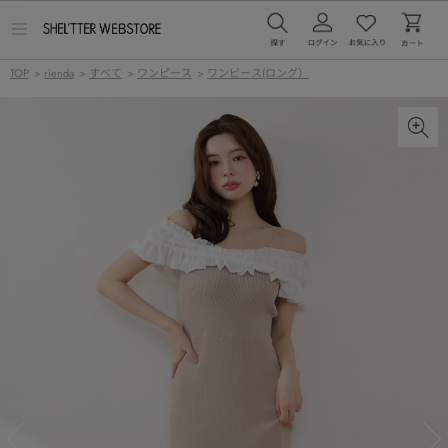
メ
ニ
ュ
TOP
>
rienda
>
すべて
>
ワンピース
>
ワンピース(ロング）
ー
を
開
く