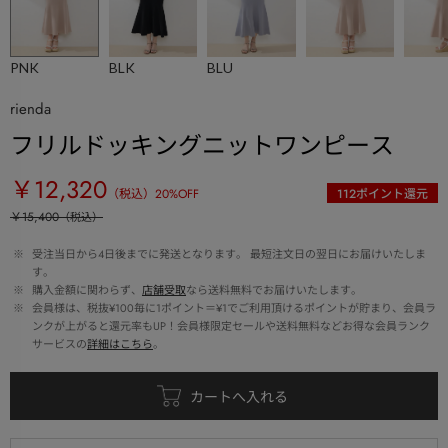
PNK
BLK
BLU
rienda
フリルドッキングニットワンピース
￥12,320
（税込）
20
%OFF
112
ポイント還元
￥15,400
（税込）
 ※ 
受注当日から4日後までに発送となります。 最短注文日の翌日にお届けいたしま
す。
 ※ 
購入金額に関わらず、
店舗受取
なら送料無料でお届けいたします。
 ※ 
会員様は、税抜¥100毎に1ポイント＝¥1でご利用頂けるポイントが貯まり、会員ラ
ンクが上がると還元率もUP！会員様限定セールや送料無料などお得な会員ランク
サービスの
詳細はこちら
。