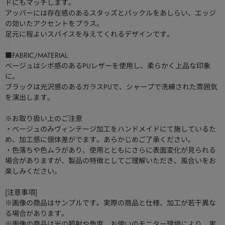
ドにもマッチします。
アッパーには存在感のあるスタッズとバックルをあしらい、エッジ
の効いたアクセントをプラス。
足元に程よいスパイスを与えてくれるデザインです。
■FABRIC/MATERIAL
ベージュはシボ感のあるPUレザーを使用し、柔らかく上品な印象
に。
ブラックは光沢感のあるガラスPUで、シャープで洗練された雰囲気
を演出します。
※お取り扱い上のご注意
・ベージュのみヴィンテージ加工をハンドメイドにて施しているた
め、加工感に個体差がでます。あらかじめご了承ください。
・色落ちや色ムラがあり、使用とともにさらに表面変化が見られる
場合がありますが、製品の特徴としてご理解いただき、風合いをお
楽しみください。
[注意事項]
※画像の商品はサンプルです。実際の商品と仕様、加工が若干異な
る場合があります。
※画像の商品は光の照射や角度、お使いのモニター環境により、実