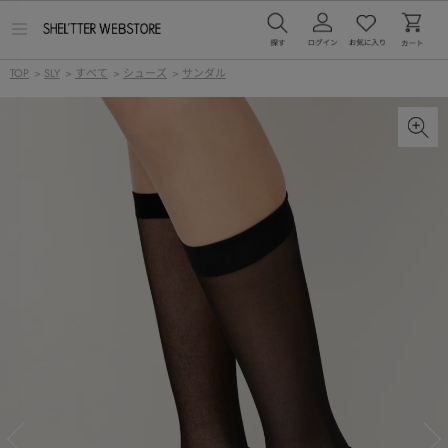
メ
ニ
ュ
TOP
>
SLY
>
すべて
>
シューズ
>
サンダル
ー
を
開
く