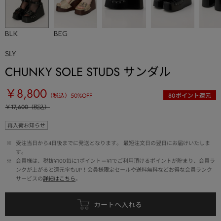
BLK
BEG
SLY
CHUNKY SOLE STUDS サンダル
￥8,800
（税込）
50
%OFF
80
ポイント還元
￥17,600
（税込）
再入荷お知らせ
 ※ 
受注当日から4日後までに発送となります。 最短注文日の翌日にお届けいたしま
す。
 ※ 
会員様は、税抜¥100毎に1ポイント＝¥1でご利用頂けるポイントが貯まり、会員ラ
ンクが上がると還元率もUP！会員様限定セールや送料無料などお得な会員ランク
サービスの
詳細はこちら
。