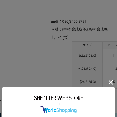
品番
030JS456-3781
(甲材)合成皮革:(底材)合成底:
素材
サイズ
サイズ
ヒー
S(22.5-23.0)
11.
M(23.5-24.0)
1
L(24.5-25.0)
12
ート