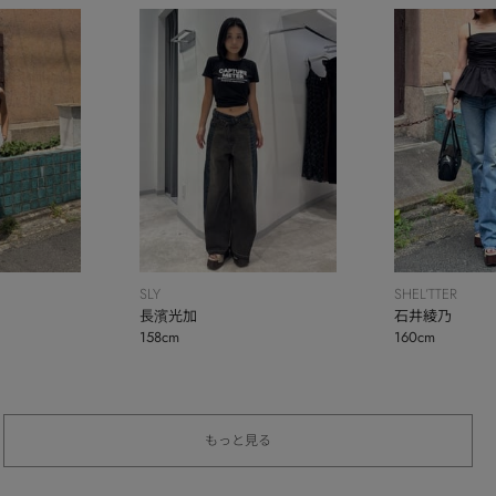
SLY
SHEL’TTER
長濱光加
石井綾乃
158cm
160cm
もっと見る