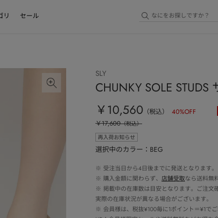
ゴリ
セール
SLY
CHUNKY SOLE STUD
￥10,560
（税込）
40
%OFF
￥17,600
（税込）
再入荷お知らせ
選択中のカラー：BEG
※
受注当日から4日後までに発送となります。
※
購入金額に関わらず、
店舗受取
なら送料無
※
掲載中の在庫数は目安となります。ご注文
実際の在庫状況が異なる場合がございます。
※
会員様は、税抜¥100毎に1ポイント＝¥1