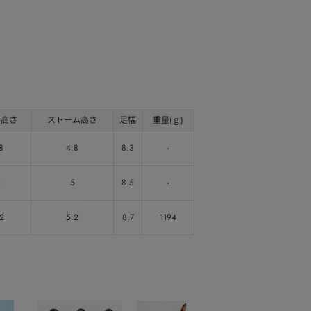
ル高さ
ストーム高さ
足幅
重量(ｇ)
8
4.8
8.3
-
2
5
8.5
-
.2
5.2
8.7
1194