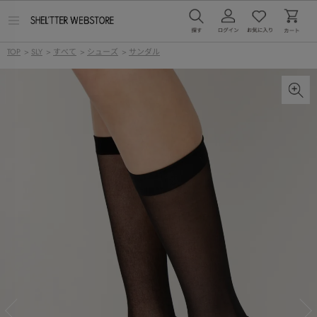
メ
ニ
ュ
TOP
>
SLY
>
すべて
>
シューズ
>
サンダル
ー
を
開
く