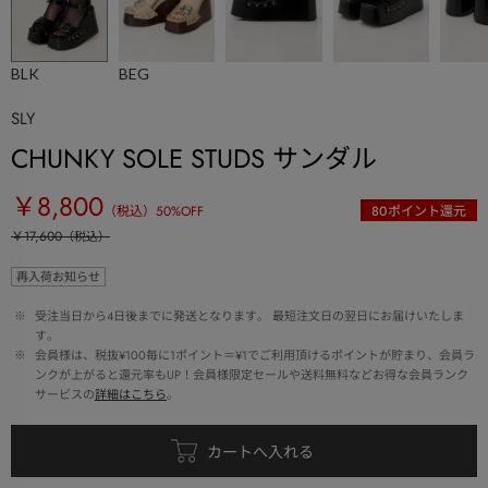
BLK
BEG
SLY
CHUNKY SOLE STUDS サンダル
￥8,800
（税込）
50
%OFF
80
ポイント還元
￥17,600
（税込）
再入荷お知らせ
 ※ 
受注当日から4日後までに発送となります。 最短注文日の翌日にお届けいたしま
す。
 ※ 
会員様は、税抜¥100毎に1ポイント＝¥1でご利用頂けるポイントが貯まり、会員ラ
ンクが上がると還元率もUP！会員様限定セールや送料無料などお得な会員ランク
サービスの
詳細はこちら
。