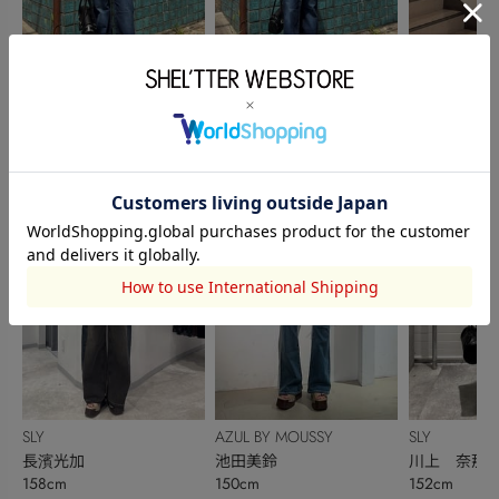
SHEL’TTER
SHEL’TTER
SLY
富村春菜
富村春菜
池田 幸奈
152cm
152cm
157cm
SLY
AZUL BY MOUSSY
SLY
長濱光加
池田美鈴
川上 奈那
158cm
150cm
152cm