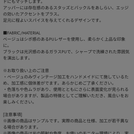
ドにもマッチします。
アッパーには存在感のあるスタッズとバックルをあしらい、エッジ
の効いたアクセントをプラス。
足元に程よいスパイスを与えてくれるデザインです。
■FABRIC/MATERIAL
ベージュはシボ感のあるPUレザーを使用し、柔らかく上品な印象
に。
ブラックは光沢感のあるガラスPUで、シャープで洗練された雰囲気
を演出します。
※お取り扱い上のご注意
・ベージュのみヴィンテージ加工をハンドメイドにて施しているた
め、加工感に個体差がでます。あらかじめご了承ください。
・色落ちや色ムラがあり、使用とともにさらに表面変化が見られる
場合がありますが、製品の特徴としてご理解いただき、風合いをお
楽しみください。
[注意事項]
※画像の商品はサンプルです。実際の商品と仕様、加工が若干異な
る場合があります。
※画像の商品は光の照射や角度、お使いのモニター環境により、実