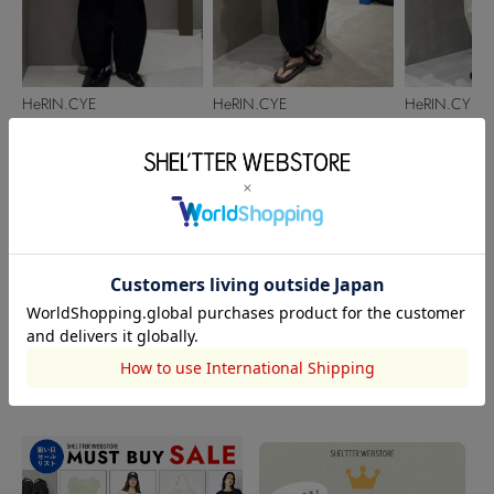
HeRIN.CYE
HeRIN.CYE
HeRIN.CYE
樋熊実夢
喜夕田里奈【骨スト/イエ
新宮 静流
153cm
162cm
161cm
ベ秋】
このアイテムを見た人がチェックしている商品
閲覧中カテゴリーのランキング
TOPICS