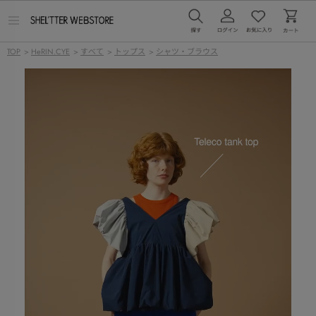
メ
ニ
ュ
TOP
>
HeRIN.CYE
>
すべて
>
トップス
>
シャツ・ブラウス
ー
を
開
く