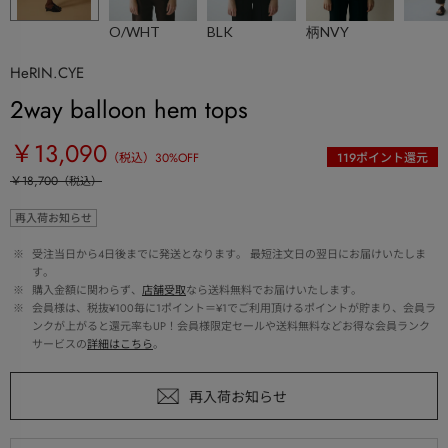
O/WHT
BLK
柄NVY
HeRIN.CYE
2way balloon hem tops
￥13,090
（税込）
30
%OFF
119
ポイント還元
￥18,700
（税込）
再入荷お知らせ
 ※ 
受注当日から4日後までに発送となります。 最短注文日の翌日にお届けいたしま
す。
 ※ 
購入金額に関わらず、
店舗受取
なら送料無料でお届けいたします。
 ※ 
会員様は、税抜¥100毎に1ポイント＝¥1でご利用頂けるポイントが貯まり、会員ラ
ンクが上がると還元率もUP！会員様限定セールや送料無料などお得な会員ランク
サービスの
詳細はこちら
。