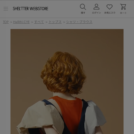
メ
ニ
ュ
TOP
>
HeRIN.CYE
>
すべて
>
トップス
>
シャツ・ブラウス
ー
を
開
く