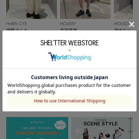
HeRIN.CYE
MOUSSY
MOUSSY
伊藤さくら
森田直美
清水なつみ
150cm
170cm
158cm
このアイテムを見た人がチェックしている商品
閲覧中カテゴリーのランキング
TOPICS