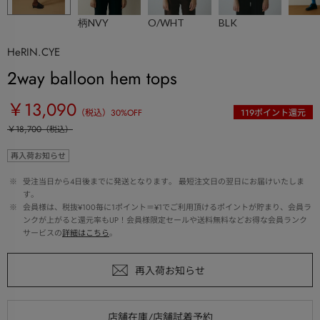
柄NVY
O/WHT
BLK
HeRIN.CYE
2way balloon hem tops
￥13,090
（税込）
30
%OFF
119
ポイント還元
￥18,700
（税込）
再入荷お知らせ
 ※ 
受注当日から4日後までに発送となります。 最短注文日の翌日にお届けいたしま
す。
 ※ 
会員様は、税抜¥100毎に1ポイント＝¥1でご利用頂けるポイントが貯まり、会員ラ
ンクが上がると還元率もUP！会員様限定セールや送料無料などお得な会員ランク
サービスの
詳細はこちら
。