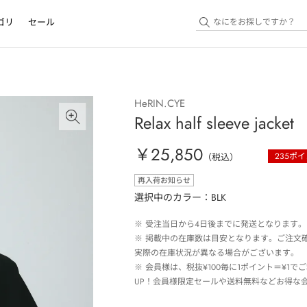
ゴリ
セール
HeRIN.CYE
Relax half sleeve jacket
￥25,850
235
ポイ
（税込）
再入荷お知らせ
選択中のカラー：BLK
※
受注当日から4日後までに発送となります。
※
掲載中の在庫数は目安となります。ご注文
実際の在庫状況が異なる場合がございます。
※
会員様は、税抜¥100毎に1ポイント＝¥1
UP！会員様限定セールや送料無料などお得な