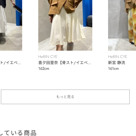
HeRIN.CYE
HeRIN.CYE
ト/イエベ
喜夕田里奈【骨スト/イエベ
新宮 静流
162cm
161cm
秋】
もっと見る
している商品