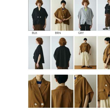
BLK
BRN
GRY