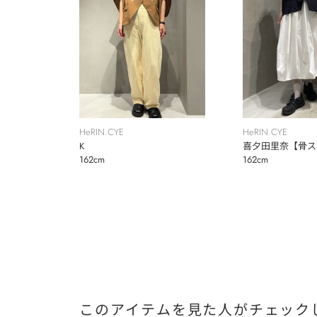
HeRIN.CYE
HeRIN.CYE
K
喜夕田里奈【骨ス
162cm
162cm
秋】
このアイテムを見た人がチェック