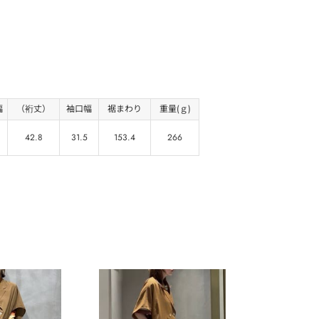
幅
（裄丈）
袖口幅
裾まわり
重量(ｇ)
42.8
31.5
153.4
266