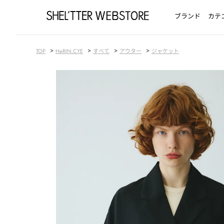
ブランド
カテ
>
>
>
>
TOP
HeRIN.CYE
すべて
アウター
ジャケット