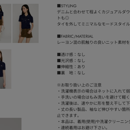
■STYLING
デニムと合わせて程よくカジュアルダウ
トも◎
タイを外してミニマルなモードスタイル
■FABRIC/MATERIAL
レーヨン混の肌触りの良いニット素材を
■透け感：なし
■光沢感：なし
■伸縮性：あり
■裏 地：なし
※お取り扱い上のご注意
・洗濯機表示の場合はネットに入れて弱
・手洗いの場合はもみ洗いを避けて軽く
・洗濯後は、速やかに形を整え干して下
・丈の長い製品、袖など伸びやすい箇所
止できます。
・本品は、着用(使用)や洗濯クリーニ
・連続着用はお避け下さい。