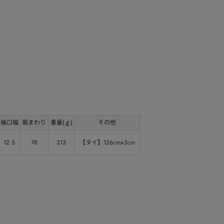
袖口幅
裾まわり
重量(ｇ)
その他
12.5
78
313
【タイ】126cm×3cm