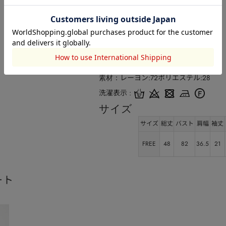
品番
030JS470-2771
レーヨン:72ポリエステル:28
素材
洗濯表示
サイズ
サイズ
総丈
バスト
肩幅
袖丈
FREE
48
82
36.5
21
ート