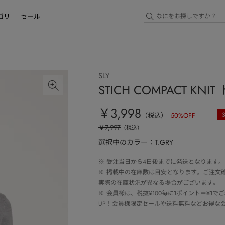
ゴリ
セール
SLY
STICH COMPACT KNI
￥3,998
（税込）
50
%OFF
￥7,997
（税込）
選択中のカラー：T.GRY
※
受注当日から4日後までに発送となります。
※
掲載中の在庫数は目安となります。ご注文
実際の在庫状況が異なる場合がございます。
※
会員様は、税抜¥100毎に1ポイント＝¥1
UP！会員様限定セールや送料無料などお得な