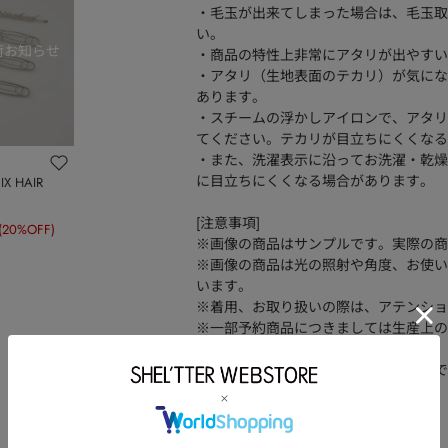
・毛玉が出来てしまった場合は、毛玉取
い。
・商品の特性上非常にアタリが出やすい
・アタリ（生地表面のテカリ）が気にな
あります。
・スチームの浮かしアイロンで、アタリ
てください。テカリが目立ちにくくなる
・また、洗濯表示に沿ってお洗濯・乾燥
に目立ちにくくなる場合があります。
IX HAIR
[注意事項]
(20%OFF)
※画像の商品はサンプルです。実際の商
※画像の商品は光の照射や角度、お使い
います。
※着用、お取り扱いの際は、アテンショ
※一部予約商品につきましては生産上の
ざいます。
※追加生産商品は、一部の店舗、通販で