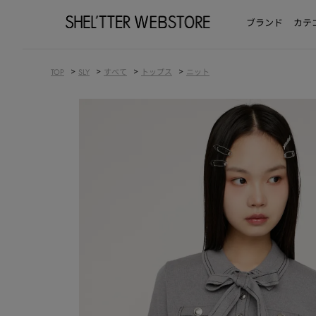
ブランド
カテ
>
>
>
>
TOP
SLY
すべて
トップス
ニット