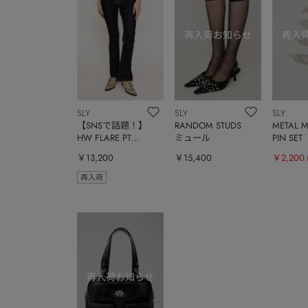
SLY
SLY
SLY
【SNSで話題！】
RANDOM STUDS
METAL M
HW FLARE PT
ミュール
PIN SET
WITH ROICA（R）
￥13,200
￥15,400
￥2,200
EF
再入荷