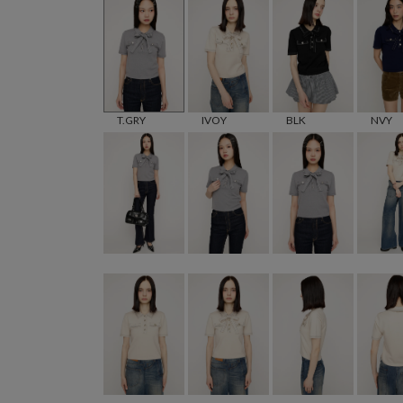
T.GRY
IVOY
BLK
NVY