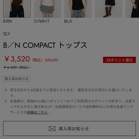
BRN
O/WHT
BLK
SLY
B／N COMPACT トップス
￥3,520
（税込）
20
%OFF
32
ポイント還元
￥4,400
（税込）
再入荷お知らせ
 ※ 
受注当日から4日後までに発送となります。 最短注文日の翌日にお届けいたしま
す。
 ※ 
会員様は、税抜¥100毎に1ポイント＝¥1でご利用頂けるポイントが貯まり、会員ラ
ンクが上がると還元率もUP！会員様限定セールや送料無料などお得な会員ランク
サービスの
詳細はこちら
。