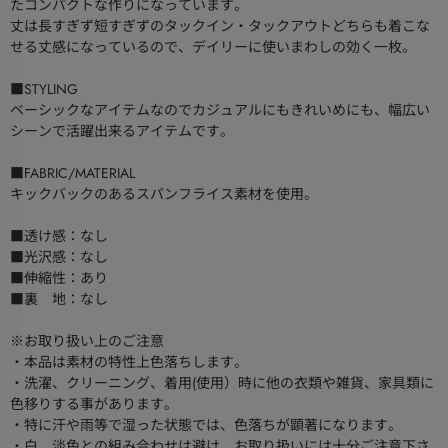
たコンパクトな作りになっています。
丈は長すぎず短すぎずのタックイン・タックアウトどちらも着こな
せる丈感になっているので、デイリーに使いまわしの効く一枚。
■STYLING
ベーシックなアイテムなのでカジュアルにもきれいめにも、幅広い
シーンで活躍出来るアイテムです。
■FABRIC/MATERIAL
キックバックのあるスパンフライス素材を使用。
■透け感：なし
■光沢感：なし
■伸縮性：あり
■裏 地：なし
※お取り扱い上のご注意
・本品は素材の特性上色落ちします。
・洗濯、クリーニング、着用(使用）時に他の衣類や雑貨、家具類に
色移りする事があります。
・特に汗や雨等で湿った状態では、色落ちが顕著になります。
・白、淡色との組み合わせは避け、お取り扱いには十分ご注意下さ