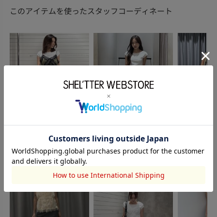
このアイテムを使ったスタッフコーディネート
SLY
SLY
SLY
川上 奈那
山村楓
李 い
152cm
160cm
166cm