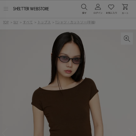
メ
ニ
ュ
TOP
>
SLY
>
すべて
>
トップス
>
Tシャツ・カットソー(半袖)
ー
を
開
く