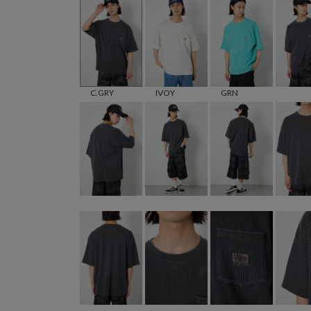
C.GRY
IVOY
GRN