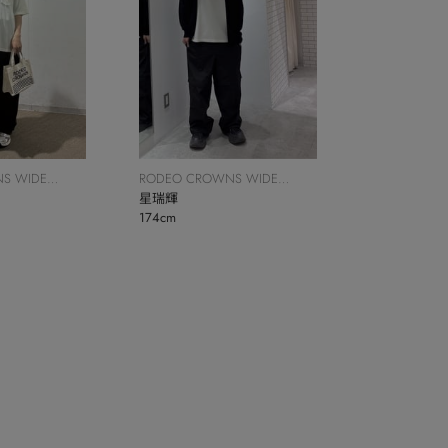
S WIDE
RODEO CROWNS WIDE
BOWL
星瑞輝
174cm