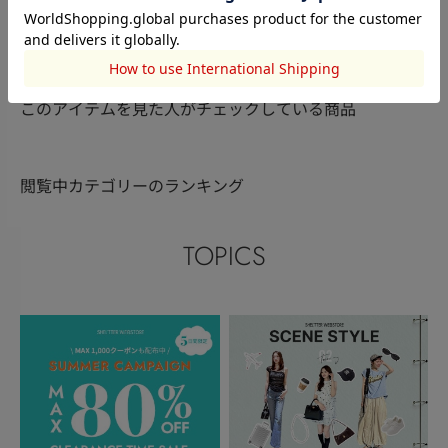
MOUSSY
MOUSSY
MOUSSY
武田 波音
光澤伊織
佐藤生来
163cm
160cm
153cm
このアイテムを見た人がチェックしている商品
閲覧中カテゴリーのランキング
TOPICS