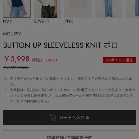
NVY
O/WHT
PNK
MOUSSY
BUTTON UP SLEEVELESS KNIT ポロ
￥3,998
（税込）
50
%OFF
36
ポイント還元
￥7,997
（税込）
 ※ 
受注当日から4日後までに発送となります。 最短注文日の翌日にお届けいたしま
す。
 ※ 
会員様は、税抜¥100毎に1ポイント＝¥1でご利用頂けるポイントが貯まり、会員ラ
ンクが上がると還元率もUP！会員様限定セールや送料無料などお得な会員ランク
サービスの
詳細はこちら
。