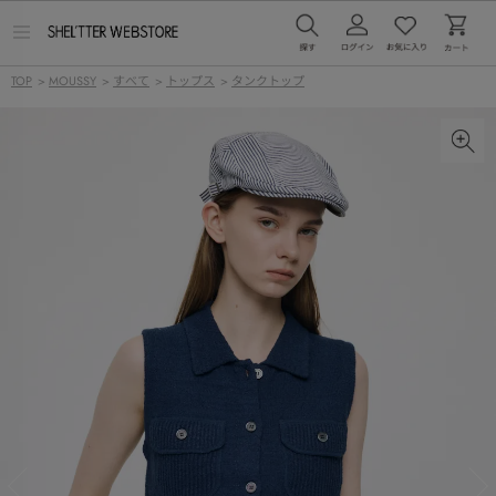
メ
ニ
ュ
TOP
>
MOUSSY
>
すべて
>
トップス
>
タンクトップ
ー
を
開
く