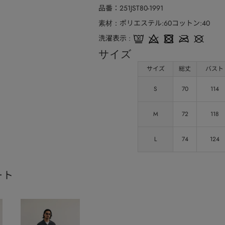
品番
251JST80-1991
ポリエステル:60コットン:40
素材
洗濯表示
サイズ
サイズ
総丈
バスト
S
70
114
M
72
118
L
74
124
ート