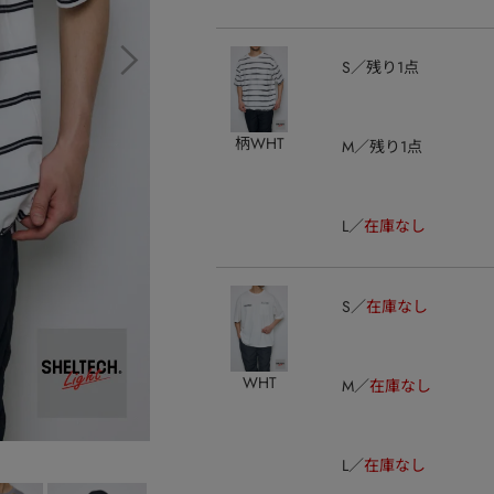
S
残り1点
柄WHT
M
残り1点
L
在庫なし
S
在庫なし
WHT
M
在庫なし
L
在庫なし