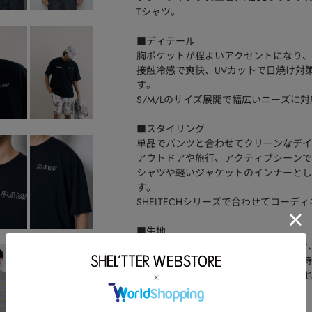
Tシャツ。
■ディテール
胸ポケットが程よいアクセントになり、
接触冷感で爽快、UVカットで日焼け対
す。
S/M/Lのサイズ展開で幅広いニーズに
■スタイリング
単品でパンツと合わせてクリーンなデイ
アウトドアや旅行、アクティブシーンで
シャツや軽いジャケットのインナーとし
す。
SHELTECHシリーズで合わせてコーデ
■生地
2本の糸を同時に引き入れて編むことで
く肌に馴染む、しっかりとした厚みを持
透けにくく、ストレッチ性に優れ、生地
「SHELTECH Light」機能糸を使用。