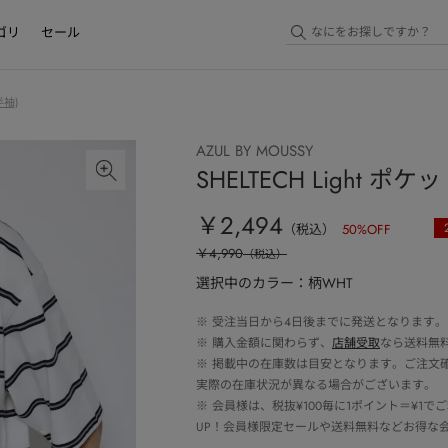
ゴリ
セール
袖)
AZUL BY MOUSSY
SHELTECH Light 
￥2,494
（税込）
50
%OFF
￥4,990
（税込）
選択中のカラー：柄WHT
※
受注当日から4日後までに発送となります。
※
購入金額に関わらず、
店舗受取
なら送料無
※
掲載中の在庫数は目安となります。ご注文
実際の在庫状況が異なる場合がございます。
※
会員様は、税抜¥100毎に1ポイント＝¥1
UP！会員様限定セールや送料無料などお得な