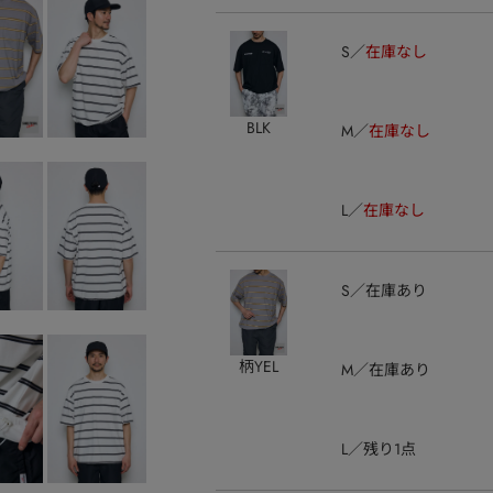
S
在庫なし
BLK
M
在庫なし
L
在庫なし
S
在庫あり
柄YEL
M
在庫あり
L
残り1点