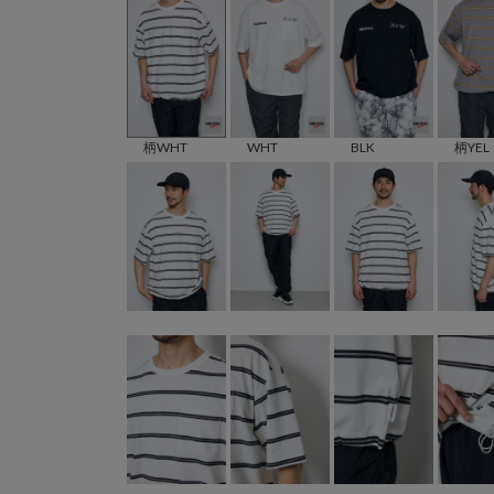
柄WHT
WHT
BLK
柄YEL