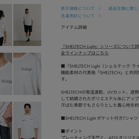
表示価格について
返品交換に関し
洗濯表記について
アイテム詳細
『SHELTECH Light』シリーズについ
全ラインナップはこちら
■『SHELTECH Light（シェルテック
機能素材の代表格「SHELTECH」と共同
す。
SHELTECHの吸湿速乾、UVカット
して紡績されたポリエステル糸にアップ
汗ばむ季節でもさらりとした着心地を約
■SHELTECH Light ポケット付きTシャツ
■ポイント
プレーティング天竺と、AZULオリジナル開