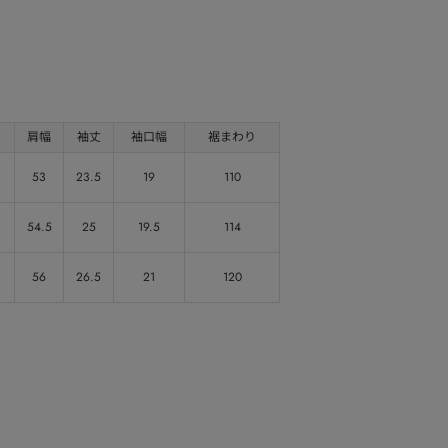
肩幅
袖丈
袖口幅
裾まわり
53
23.5
19
110
54.5
25
19.5
114
56
26.5
21
120