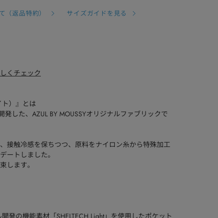
て（返品特約）
サイズガイドを見る
て詳しくチェック
 ライト）』とは
開発した、AZUL BY MOUSSYオリジナルファブリックで
、遮熱、接触冷感を保ちつつ、原料をナイロン糸から特殊加工
デートしました。
束します。
発の機能素材「SHELTECH Light」を使用したポケット