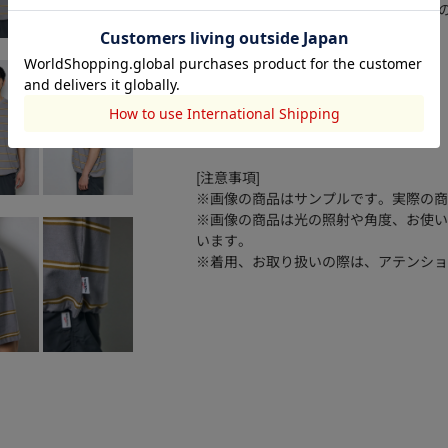
接触冷感・UVカット・遮熱・吸水速乾
ます。
透け感：なし
裏 地：なし
伸縮性：ややあり
光沢感：なし
[注意事項]
※画像の商品はサンプルです。実際の商
※画像の商品は光の照射や角度、お使い
います。
※着用、お取り扱いの際は、アテンショ