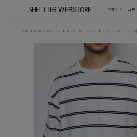
ブランド
カテ
>
>
>
>
TOP
AZUL BY MOUSSY
すべて
トップス
Tシャツ・カットソー(半