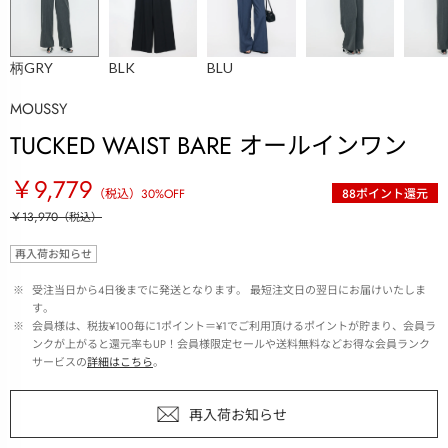
柄GRY
BLK
BLU
MOUSSY
TUCKED WAIST BARE オールインワン
￥9,779
（税込）
30
%OFF
88
ポイント還元
￥13,970
（税込）
再入荷お知らせ
 ※ 
受注当日から4日後までに発送となります。 最短注文日の翌日にお届けいたしま
す。
 ※ 
会員様は、税抜¥100毎に1ポイント＝¥1でご利用頂けるポイントが貯まり、会員ラ
ンクが上がると還元率もUP！会員様限定セールや送料無料などお得な会員ランク
サービスの
詳細はこちら
。