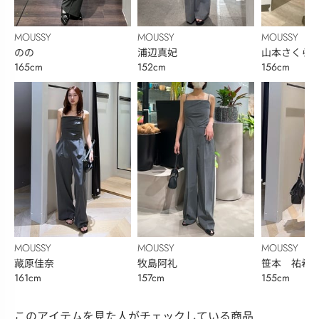
MOUSSY
MOUSSY
MOUSSY
のの
浦辺真妃
山本さくら
165cm
152cm
156cm
MOUSSY
MOUSSY
MOUSSY
藏原佳奈
牧島阿礼
笹本 祐希
161cm
157cm
155cm
このアイテムを見た人がチェックしている商品