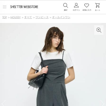
メ
ニ
ュ
TOP
>
MOUSSY
>
すべて
>
ワンピース
>
オールインワン
ー
を
開
く