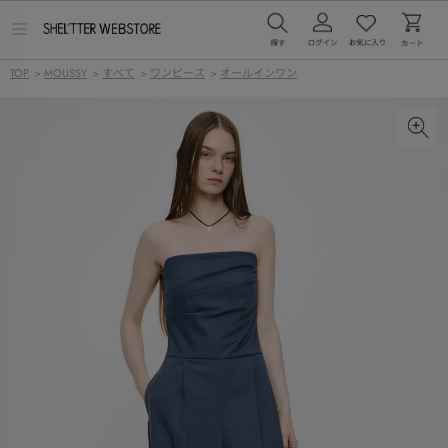
メ
ニ
ュ
TOP
>
MOUSSY
>
すべて
>
ワンピース
>
オールインワン
ー
を
開
く