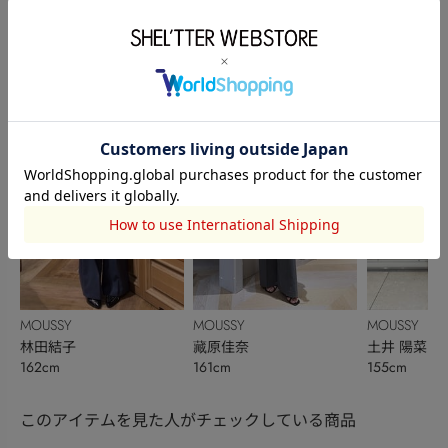
MOUSSY
MOUSSY
MOUSSY
藏原佳奈
松田久瑠美
伊藤 優
161cm
166cm
166cm
MOUSSY
MOUSSY
MOUSSY
林田結子
藏原佳奈
土井 陽菜
162cm
161cm
155cm
このアイテムを見た人がチェックしている商品