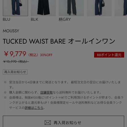
BLU
BLK
柄GRY
MOUSSY
TUCKED WAIST BARE オールインワン
￥9,779
（税込）
30
%OFF
88
ポイント還元
￥13,970
（税込）
再入荷お知らせ
 ※ 
受注当日から4日後までに発送となります。 最短注文日の翌日にお届けいたしま
す。
 ※ 
購入金額に関わらず、
店舗受取
なら送料無料でお届けいたします。
 ※ 
会員様は、税抜¥100毎に1ポイント＝¥1でご利用頂けるポイントが貯まり、会員ラ
ンクが上がると還元率もUP！会員様限定セールや送料無料などお得な会員ランク
サービスの
詳細はこちら
。