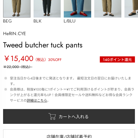
BEG
BLK
L/BLU
HeRIN.CYE
Tweed butcher tuck pants
￥15,400
（税込）
30
%OFF
140
ポイント還元
￥22,000
（税込）
 ※ 
受注当日から4日後までに発送となります。 最短注文日の翌日にお届けいたしま
す。
 ※ 
会員様は、税抜¥100毎に1ポイント＝¥1でご利用頂けるポイントが貯まり、会員ラ
ンクが上がると還元率もUP！会員様限定セールや送料無料などお得な会員ランク
サービスの
詳細はこちら
。