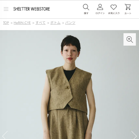
メ
ニ
ュ
TOP
>
HeRIN.CYE
>
すべて
>
ボトム
>
パンツ
ー
を
開
く