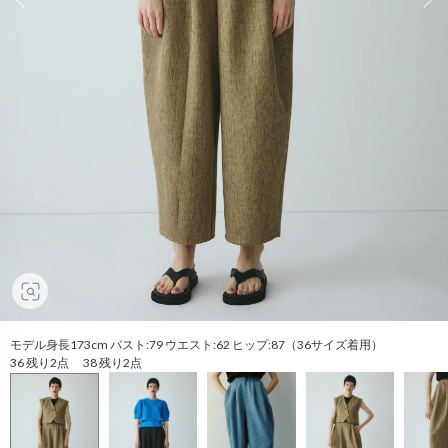
モデル身長173cm バスト:79 ウエスト:62 ヒップ:87（36サイズ着用）
36 残り2点 38 残り2点