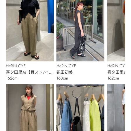
HeRIN.CYE
HeRIN.CYE
HeRIN.CYE
喜夕田里奈【骨スト/イエ
花田初美
喜夕田里奈【
162cm
163cm
162cm
ベ秋】
ベ秋】