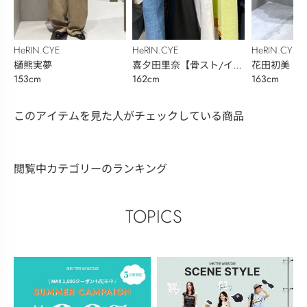
HeRIN.CYE
HeRIN.CYE
HeRIN.CYE
樋熊実夢
喜夕田里奈【骨スト/イエ
花田初美
153cm
162cm
163cm
ベ秋】
このアイテムを見た人がチェックしている商品
閲覧中カテゴリーのランキング
TOPICS