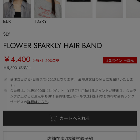
BLK
T.GRY
SLY
FLOWER SPARKLY HAIR BAND
￥4,400
（税込）
20
%OFF
40
ポイント還元
￥5,500
（税込）
 ※ 
受注当日から4日後までに発送となります。 最短注文日の翌日にお届けいたしま
す。
 ※ 
会員様は、税抜¥100毎に1ポイント＝¥1でご利用頂けるポイントが貯まり、会員ラ
ンクが上がると還元率もUP！会員様限定セールや送料無料などお得な会員ランク
サービスの
詳細はこちら
。