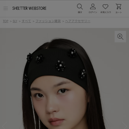
メ
ニ
ュ
TOP
>
SLY
>
すべて
>
ファッション雑貨
>
ヘアアクセサリー
ー
を
開
く