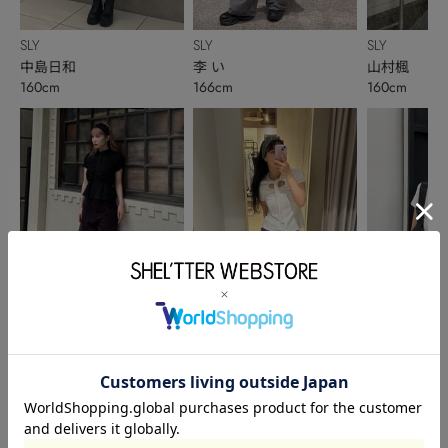
SLY
SLY
SLY
中島日和
李 い
山村楓
160cm
166cm
160cm
SLY
SLY
SLY
荒川紫陽花
上澤心菜
佐々木 美結
161cm
163cm
164cm
このアイテムを見た人がチェックしている商品