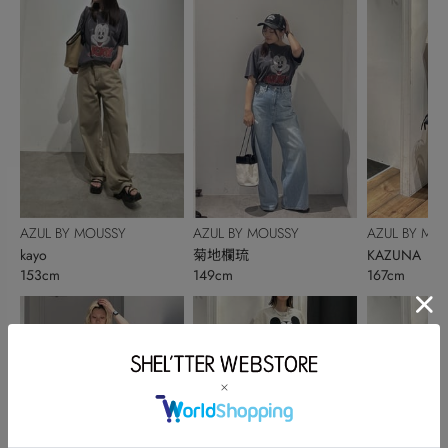
AZUL BY MOUSSY
AZUL BY MOUSSY
AZUL BY MO
kayo
菊地欄琉
KAZUNA
153cm
149cm
167cm