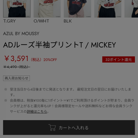
T.GRY
O/WHT
BLK
AZUL BY MOUSSY
ADルーズ半袖プリントT / MICKEY
￥3,591
（税込）
20
%OFF
32
ポイント還元
￥4,490
（税込）
再入荷お知らせ
 ※ 
受注当日から4日後までに発送となります。 最短注文日の翌日にお届けいたしま
す。
 ※ 
会員様は、税抜¥100毎に1ポイント＝¥1でご利用頂けるポイントが貯まり、会員ラ
ンクが上がると還元率もUP！会員様限定セールや送料無料などお得な会員ランク
サービスの
詳細はこちら
。