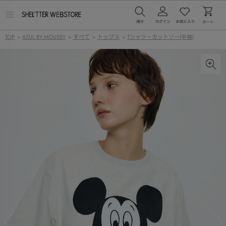
メ
ニ
ュ
TOP
>
AZUL BY MOUSSY
>
すべて
>
トップス
>
Tシャツ・カットソー(半袖)
ー
を
開
く