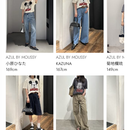
AZUL BY MOUSSY
AZUL BY MOUSSY
AZUL BY MO
小原ひなた
KAZUNA
菊地欄琉
169cm
167cm
149cm