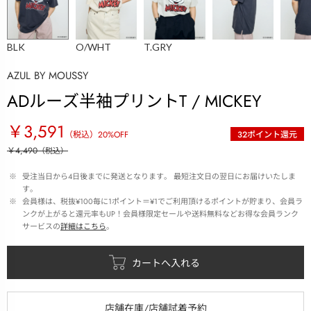
BLK
O/WHT
T.GRY
AZUL BY MOUSSY
ADルーズ半袖プリントT / MICKEY
￥3,591
（税込）
20
%OFF
32
ポイント還元
￥4,490
（税込）
 ※ 
受注当日から4日後までに発送となります。 最短注文日の翌日にお届けいたしま
す。
 ※ 
会員様は、税抜¥100毎に1ポイント＝¥1でご利用頂けるポイントが貯まり、会員ラ
ンクが上がると還元率もUP！会員様限定セールや送料無料などお得な会員ランク
サービスの
詳細はこちら
。