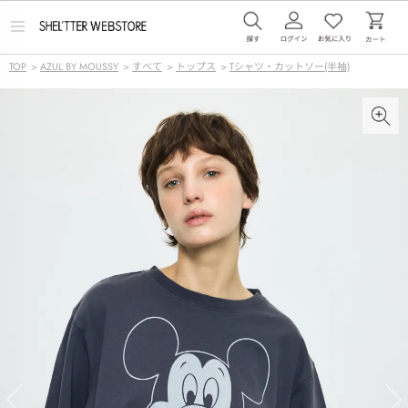
メ
ニ
ュ
TOP
>
AZUL BY MOUSSY
>
すべて
>
トップス
>
Tシャツ・カットソー(半袖)
ー
を
開
く