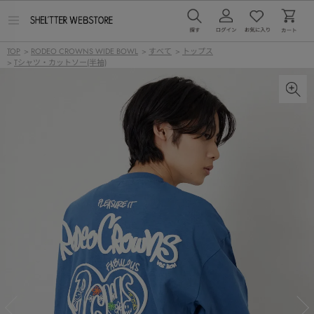
メ
ニ
ュ
TOP
>
RODEO CROWNS WIDE BOWL
>
すべて
>
トップス
ー
>
Tシャツ・カットソー(半袖)
を
開
く