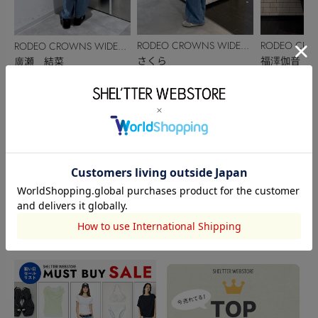
RODEO CROWNS WIDE
RODEO CRO
RODEO CROWNS WIDE
BOWL
さくら
BOWL
福澤伽音
BOWL
廣瀬 結菜
153cm
152cm
156cm
このアイテムを見た人がチェックしている商品
閲覧中カテゴリーのランキング
TOPICS