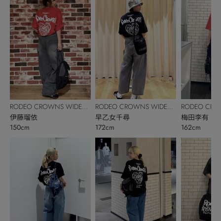
RODEO CROWNS WIDE
RODEO CRO
RODEO CROWNS WIDE
BOWL
早乙女千尋
BOWL
梅田李有
BOWL
伊藤瑠依
172cm
162cm
150cm