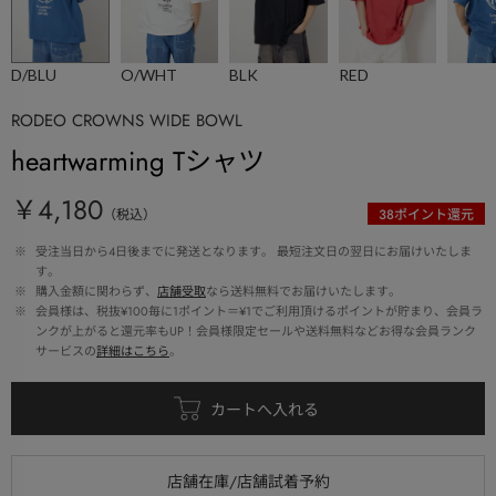
D/BLU
O/WHT
BLK
RED
RODEO CROWNS WIDE BOWL
heartwarming Tシャツ
￥4,180
（税込）
38
ポイント還元
 ※ 
受注当日から4日後までに発送となります。 最短注文日の翌日にお届けいたしま
す。
 ※ 
購入金額に関わらず、
店舗受取
なら送料無料でお届けいたします。
 ※ 
会員様は、税抜¥100毎に1ポイント＝¥1でご利用頂けるポイントが貯まり、会員ラ
ンクが上がると還元率もUP！会員様限定セールや送料無料などお得な会員ランク
サービスの
詳細はこちら
。