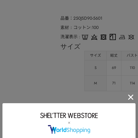
品番
250JSD90-5601
コットン:100
素材
洗濯表示
サイズ
サイズ
総丈
バスト
S
69
110
M
71
114