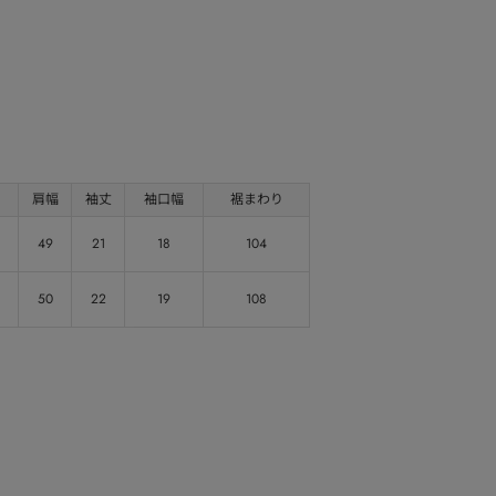
肩幅
袖丈
袖口幅
裾まわり
49
21
18
104
50
22
19
108