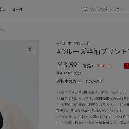
ゴリ
セール
袖)
AZUL BY MOUSSY
ADルーズ半袖プリントT /
￥3,591
3
（税込）
20
%OFF
￥4,490
（税込）
選択中のカラー：O/WHT
※
受注当日から4日後までに発送となります。
※
購入金額に関わらず、
店舗受取
なら送料無
※
掲載中の在庫数は目安となります。ご注文
実際の在庫状況が異なる場合がございます。
※
会員様は、税抜¥100毎に1ポイント＝¥1
UP！会員様限定セールや送料無料などお得な