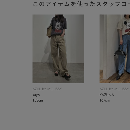
このアイテムを使ったスタッフコ
報＆G...
AZUL BY MOUSSY
AZUL BY MOUSSY
kayo
KAZUNA
153cm
167cm