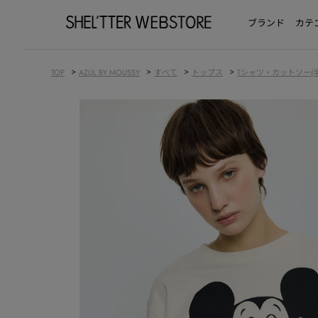
ブランド
カテ
>
>
>
>
TOP
AZUL BY MOUSSY
すべて
トップス
Tシャツ・カットソー(半