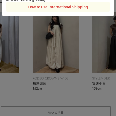
ーディネート
RODEO CROWNS WIDE
STYLEMIXER
BOWL
福澤伽音
安達小春
152cm
158cm
もっと見る