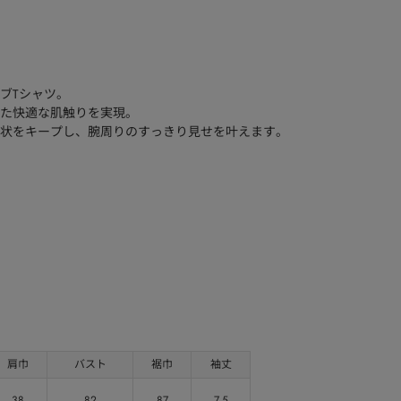
ブTシャツ。
た快適な肌触りを実現。
状をキープし、腕周りのすっきり見せを叶えます。
肩巾
バスト
裾巾
袖丈
38
82
87
7.5