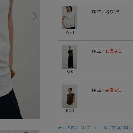
FREE
残り1点
WHT
FREE
在庫なし
BLK
FREE
在庫なし
BRN
表示価格について
返品交換に関し