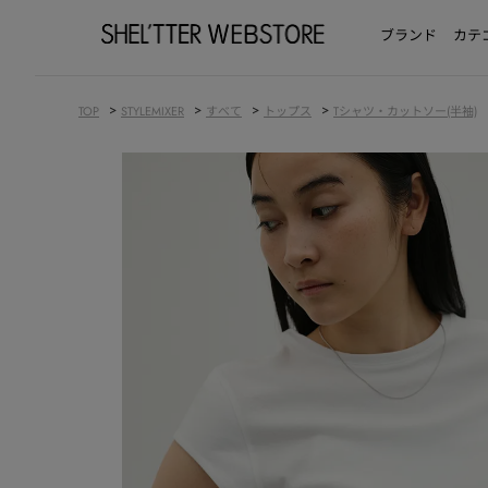
ブランド
カテ
>
>
>
>
TOP
STYLEMIXER
すべて
トップス
Tシャツ・カットソー(半袖)