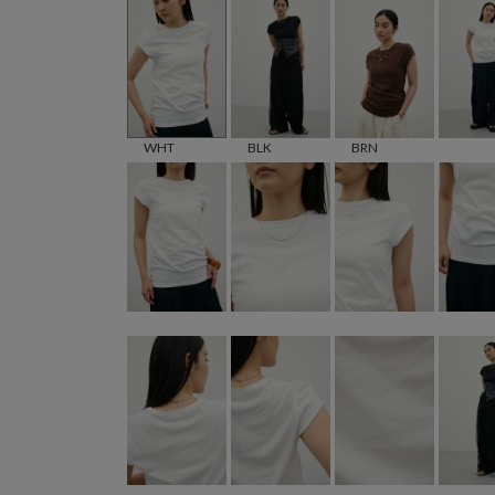
WHT
BLK
BRN