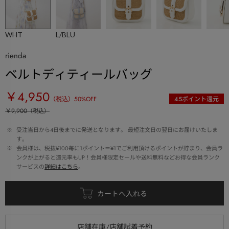
WHT
L/BLU
rienda
ベルトディティールバッグ
￥4,950
（税込）
50
%OFF
45
ポイント還元
￥9,900
（税込）
 ※ 
受注当日から4日後までに発送となります。 最短注文日の翌日にお届けいたしま
す。
 ※ 
会員様は、税抜¥100毎に1ポイント＝¥1でご利用頂けるポイントが貯まり、会員ラ
ンクが上がると還元率もUP！会員様限定セールや送料無料などお得な会員ランク
サービスの
詳細はこちら
。