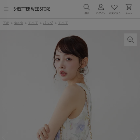
メ
ニ
ュ
TOP
>
rienda
>
すべて
>
バッグ
>
すべて
ー
を
開
く