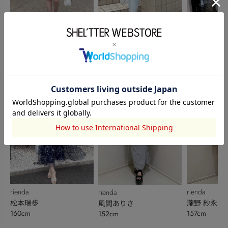
rienda
rienda
rienda
松本瑞歩
松本瑞歩
豊饒英
160cm
160cm
162cm
rienda
rienda
rienda
松本瑞歩
瀧野 紗永
風間ありさ
160cm
157cm
152cm