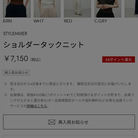
BRN
WHT
RED
C.GRY
STYLEMIXER
ショルダータックニット
￥7,150
（税込）
65
ポイント還元
再入荷お知らせ
 ※ 
受注当日から4日後までに発送となります。 最短注文日の翌日にお届けいたしま
す。
 ※ 
会員様は、税抜¥100毎に1ポイント＝¥1でご利用頂けるポイントが貯まり、会員ラ
ンクが上がると還元率もUP！会員様限定セールや送料無料などお得な会員ランク
サービスの
詳細はこちら
。