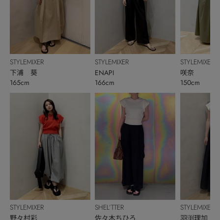
STYLEMIXER
STYLEMIXER
STYLEMIXER
下浦 葵
ENAPI
咲奈
165cm
166cm
150cm
STYLEMIXER
SHEL’TTER
STYLEMIXER
野々村彩
佐々木ちひろ
羽渕理加