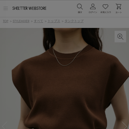
メ
ニ
ュ
TOP
>
STYLEMIXER
>
すべて
>
トップス
>
タンクトップ
ー
を
開
く