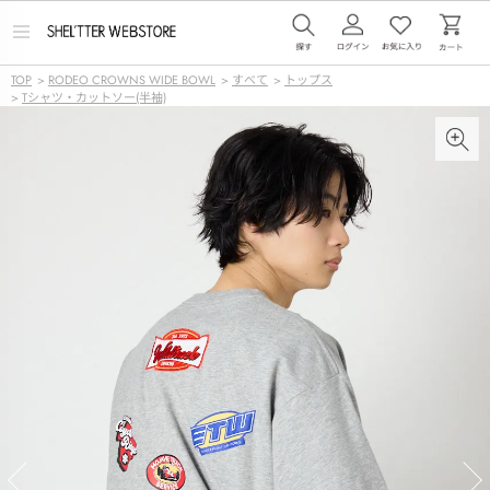
メ
ニ
ュ
TOP
>
RODEO CROWNS WIDE BOWL
>
すべて
>
トップス
ー
>
Tシャツ・カットソー(半袖)
を
開
く