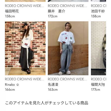
RODEO CROWNS WIDE
RODEO CROWNS WIDE
RODEO CRO
BOWL
福田明花
BOWL
藤井 蒼介
BOWL
池田千紗
158cm
172cm
158cm
RODEO CROWNS WIDE
RODEO CROWNS WIDE
RODEO CRO
BOWL
Rinako ☺︎
BOWL
名達凌
BOWL
福間大翔
166cm
163cm
177cm
このアイテムを見た人がチェックしている商品