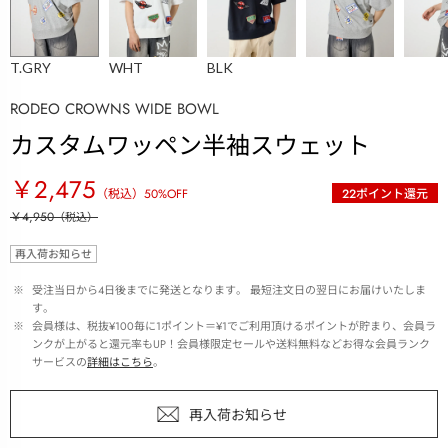
T.GRY
WHT
BLK
RODEO CROWNS WIDE BOWL
カスタムワッペン半袖スウェット
￥2,475
（税込）
50
%OFF
22
ポイント還元
￥4,950
（税込）
再入荷お知らせ
 ※ 
受注当日から4日後までに発送となります。 最短注文日の翌日にお届けいたしま
す。
 ※ 
会員様は、税抜¥100毎に1ポイント＝¥1でご利用頂けるポイントが貯まり、会員ラ
ンクが上がると還元率もUP！会員様限定セールや送料無料などお得な会員ランク
サービスの
詳細はこちら
。