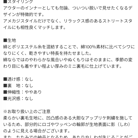
■スタイリング
アウターのインナーとしても勿論、ついつい脱いで見せたくなるデ
ザインが特徴的です。
アメカジスタイルだけでなく、リラックス感のあるストリートスタ
イルにも相性良くマッチします。
■生地
綿とポリエステル糸を混紡することで、綿100％素材に比べてシワに
なりにくく、乾きやすい特長を持たせました。
綿ならではのやわらかな風合いやぬくもりはそのままに、季節の変
わり目にも着やすい程よい厚みのミニ裏毛に仕上げています。
■透け感：なし
■裏 地：なし
■伸縮性：ややあり
■光沢感：なし
※お取り扱い上のご注意
柔らかい裏毛生地に、凹凸感のある大胆なアップリケ刺繍を施して
いるため、部分的にロゴやワッペンの輪郭が生地表面に影（しわ）
のように見える場合がございます。
また、たたみでの納品となるため、あたりやしわが生じることがご