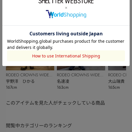
RODEO CROWNS WIDE
RODEO CROWNS WIDE
RODEO CRO
BOWL
宇野澤 ひかる
BOWL
名達凌
BOWL
大山瑞貴
167cm
163cm
165cm
このアイテムを見た人がチェックしている商品
閲覧中カテゴリーのランキング