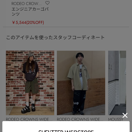
RODEO CROWNS
エンジニアカーゴパ
WIDE BOWL
ンツ
￥5,544
(20%OFF)
このアイテムを使ったスタッフコーディネート
RODEO CROWNS WIDE
RODEO CROWNS WIDE
MOUSSY
BOWL
Rinako ☺︎
BOWL
名達凌
工藤 彩
166cm
163cm
161cm