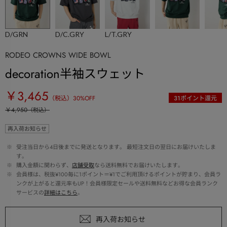
D/GRN
D/C.GRY
L/T.GRY
RODEO CROWNS WIDE BOWL
decoration半袖スウェット
￥3,465
（税込）
30
%OFF
31
ポイント還元
￥4,950
（税込）
再入荷お知らせ
 ※ 
受注当日から4日後までに発送となります。 最短注文日の翌日にお届けいたしま
す。
 ※ 
購入金額に関わらず、
店舗受取
なら送料無料でお届けいたします。
 ※ 
会員様は、税抜¥100毎に1ポイント＝¥1でご利用頂けるポイントが貯まり、会員ラ
ンクが上がると還元率もUP！会員様限定セールや送料無料などお得な会員ランク
サービスの
詳細はこちら
。