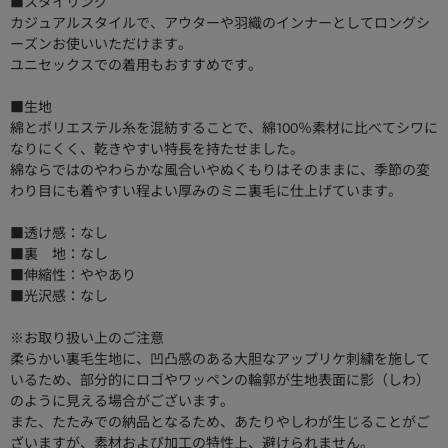
■スタイリング
カジュアルスタイルで、アウターや羽織のインナーとしてロングシ
ーズンお使いいただけます。
ユニセックスでの着用もおすすめです。
■生地
綿とポリエステル糸を混紡することで、綿100％素材に比べてシワに
なりにくく、乾きやすい特長を持たせました。
綿ならではのやわらかな風合いやぬくもりはそのままに、季節の変
わり目にも着やすい程よい厚みのミニ裏毛に仕上げています。
■透け感：なし
■裏 地：なし
■伸縮性：ややあり
■光沢感：なし
※お取り扱い上のご注意
柔らかい裏毛生地に、凹凸感のある大胆なアップリケ刺繍を施して
いるため、部分的にロゴやワッペンの輪郭が生地表面に影（しわ）
のように見える場合がございます。
また、たたみでの納品となるため、あたりやしわが生じることがご
ざいますが、素材および加工の特性上、避けられません。