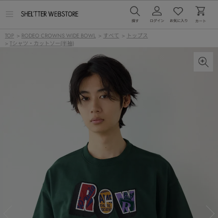
メ
ニ
ュ
TOP
>
RODEO CROWNS WIDE BOWL
>
すべて
>
トップス
ー
>
Tシャツ・カットソー(半袖)
を
開
く