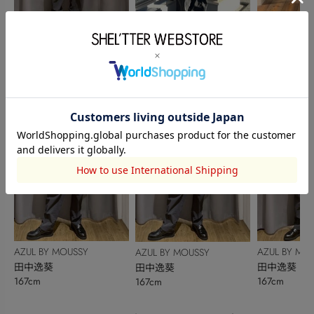
AZUL BY MOUSSY
AZUL BY MO
AZUL BY MOUSSY
田中逸葵
大神田周
YAMADA AYATO
167cm
180cm
177cm
AZUL BY MOUSSY
AZUL BY MO
AZUL BY MOUSSY
田中逸葵
田中逸葵
田中逸葵
167cm
167cm
167cm