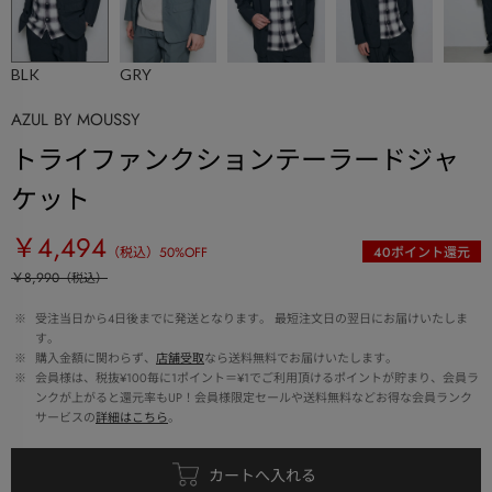
BLK
GRY
AZUL BY MOUSSY
トライファンクションテーラードジャ
ケット
￥4,494
（税込）
50
%OFF
40
ポイント還元
￥8,990
（税込）
 ※ 
受注当日から4日後までに発送となります。 最短注文日の翌日にお届けいたしま
す。
 ※ 
購入金額に関わらず、
店舗受取
なら送料無料でお届けいたします。
 ※ 
会員様は、税抜¥100毎に1ポイント＝¥1でご利用頂けるポイントが貯まり、会員ラ
ンクが上がると還元率もUP！会員様限定セールや送料無料などお得な会員ランク
サービスの
詳細はこちら
。