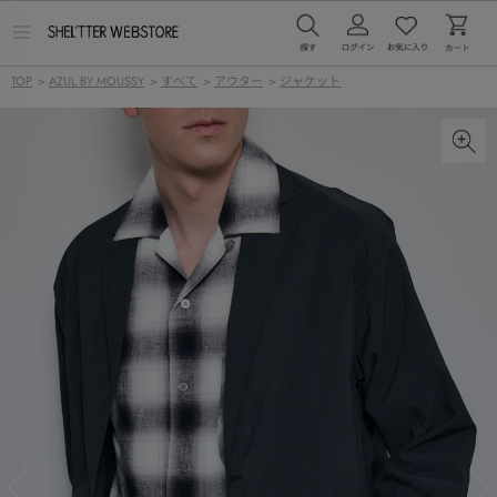
メ
ニ
ュ
TOP
>
AZUL BY MOUSSY
>
すべて
>
アウター
>
ジャケット
ー
を
開
く