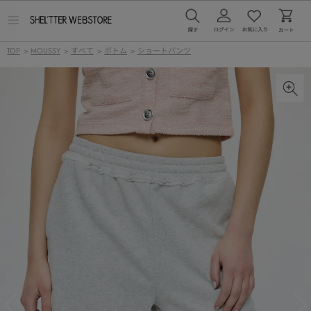
メ
ニ
ュ
TOP
>
MOUSSY
>
すべて
>
ボトム
>
ショートパンツ
ー
を
開
く