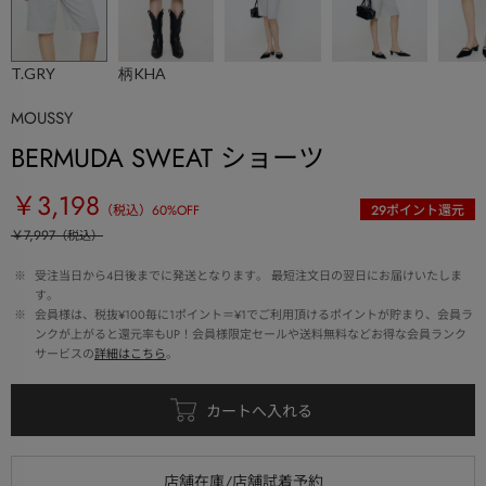
T.GRY
柄KHA
MOUSSY
BERMUDA SWEAT ショーツ
￥3,198
（税込）
60
%OFF
29
ポイント還元
￥7,997
（税込）
 ※ 
受注当日から4日後までに発送となります。 最短注文日の翌日にお届けいたしま
す。
 ※ 
会員様は、税抜¥100毎に1ポイント＝¥1でご利用頂けるポイントが貯まり、会員ラ
ンクが上がると還元率もUP！会員様限定セールや送料無料などお得な会員ランク
サービスの
詳細はこちら
。