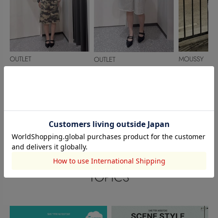
OUTLET
MOUSSY
OUTLET
manami
河合 由佳
桑島 由奈
158cm
152cm
160cm
このアイテムを見た人がチェックしている商品
閲覧中カテゴリーのランキング
TOPICS