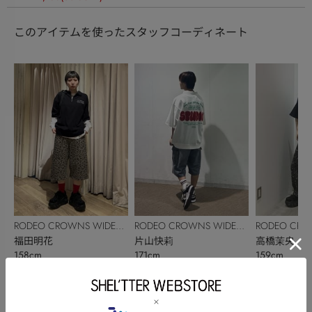
このアイテムを使ったスタッフコーディネート
RODEO CROWNS WIDE
RODEO CROWNS WIDE
RODEO CRO
BOWL
福田明花
BOWL
片山快莉
BOWL
高橋茉央
158cm
171cm
159cm