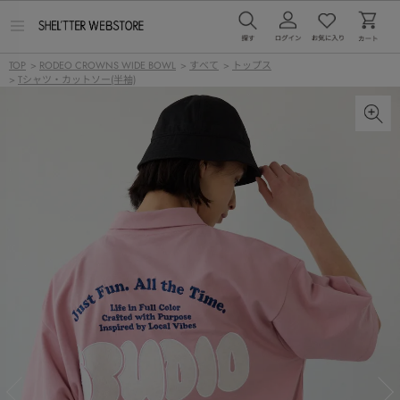
メ
ニ
ュ
TOP
>
RODEO CROWNS WIDE BOWL
>
すべて
>
トップス
ー
>
Tシャツ・カットソー(半袖)
を
開
く