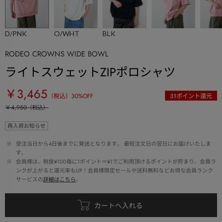
D/PNK
O/WHT
BLK
RODEO CROWNS WIDE BOWL
ライトスウェットZIPポロシャツ
￥3,465
（税込）
30
%OFF
31
ポイント還元
￥4,950
（税込）
再入荷お知らせ
 ※ 
受注当日から4日後までに発送となります。 最短注文日の翌日にお届けいたしま
す。
 ※ 
会員様は、税抜¥100毎に1ポイント＝¥1でご利用頂けるポイントが貯まり、会員ラ
ンクが上がると還元率もUP！会員様限定セールや送料無料などお得な会員ランク
サービスの
詳細はこちら
。