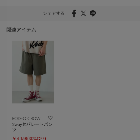
シェアする
関連アイテム
RODEO CROWNS
2wayセパレートパン
WIDE BOWL
ツ
￥4,158
(30%OFF)