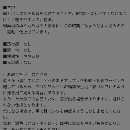
■生地
綿とポリエステル糸を混紡することで、綿100％に比べてシワになり
にくく乾きやすいのが特徴。
綿素材のぬくもりはそのままに、この時期にちょうどよい厚みのミ
ニ裏毛に仕上げています。
■透け感：なし
■裏 地：なし
■伸縮性：ややあり
■光沢感：なし
※お取り扱い上のご注意
柔らかい裏毛生地に、凹凸のあるアップリケ刺繍・刺繍ワッペンを
施しているため、ロゴやワッペンの輪郭が生地に影（シワ）のよう
に浮き出て見える場合があります。
また、たたみでの納品のため、跡が出る場合がありますが、避けら
れない仕様となります。
気になる場合は、手で軽くシワを伸ばすようになじませてくださ
い。
なお、濃色（クロ・ネイビー）は特に目立ちやすい特性がありま
す。あらかじめご了承ください。