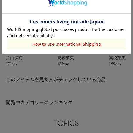
RODEO CROWNS WIDE
RODEO CROWNS WIDE
RODEO CRO
BOWL
片山快莉
BOWL
高橋茉央
BOWL
高橋茉央
171cm
159cm
159cm
このアイテムを見た人がチェックしている商品
閲覧中カテゴリーのランキング
TOPICS