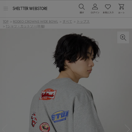
メ
ニ
ュ
TOP
>
RODEO CROWNS WIDE BOWL
>
すべて
>
トップス
ー
>
Tシャツ・カットソー(半袖)
を
開
く