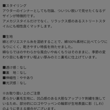
■スタイリング
アウターのインナーとしても勿論、ついつい脱いで見せたくなるデ
ザインが特徴的です。
アメカジスタイルだけでなく、リラックス感のあるストリートスタ
イルにも相性良くマッチします。
■生地
綿とポリエステル糸を混紡することで、綿100％素材に比べてシワに
なりにくく、乾きやすい特長を持たせました。
綿ならではのやわらかな風合いやぬくもりはそのままに、季節の変
わり目にも着やすい程よい厚みのミニ裏毛に仕上げています。
■透け感：なし
■裏 地：なし
■伸縮性：ややあり
■光沢感：なし
※お取り扱い上のご注意
柔らかい裏毛生地に、凹凸感のある大胆なアップリケ刺繍を施して
いるため、部分的にロゴやワッペンの輪郭が生地表面に影（しわ）
のように見える場合がございます。