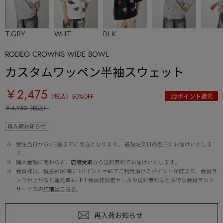
T.GRY
WHT
BLK
RODEO CROWNS WIDE BOWL
カスタムワッペン半袖スウェット
￥2,475
（税込）
50
%OFF
22
ポイント還元
￥4,950
（税込）
再入荷お知らせ
 ※ 
受注当日から4日後までに発送となります。 最短注文日の翌日にお届けいたしま
す。
 ※ 
購入金額に関わらず、
店舗受取
なら送料無料でお届けいたします。
 ※ 
会員様は、税抜¥100毎に1ポイント＝¥1でご利用頂けるポイントが貯まり、会員ラ
ンクが上がると還元率もUP！会員様限定セールや送料無料などお得な会員ランク
サービスの
詳細はこちら
。