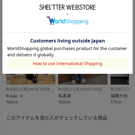
BOWL
福田明花
BOWL
藤井 蒼介
BOWL
池田千紗
158cm
172cm
158cm
RODEO CROWNS WIDE
RODEO CROWNS WIDE
RODEO CRO
BOWL
Rinako ☺︎
BOWL
名達凌
BOWL
福間大翔
166cm
163cm
177cm
このアイテムを見た人がチェックしている商品