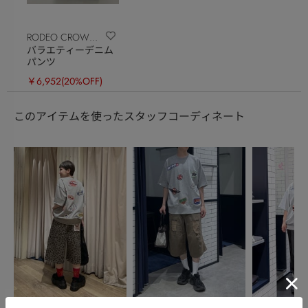
RODEO CROWNS
バラエティーデニム
WIDE BOWL
パンツ
￥6,952
(20%OFF)
このアイテムを使ったスタッフコーディネート
RODEO CROWNS WIDE
RODEO CROWNS WIDE
RODEO CRO