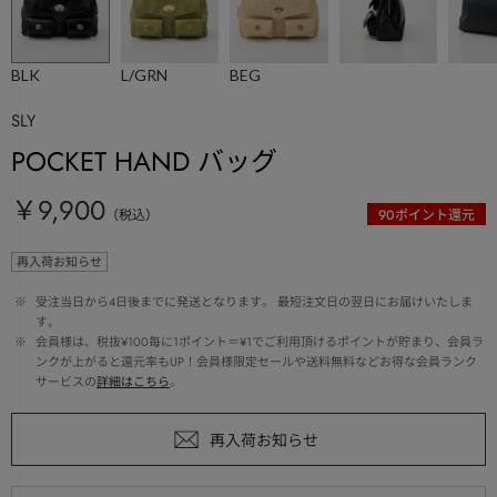
BLK
L/GRN
BEG
SLY
POCKET HAND バッグ
￥9,900
（税込）
90
ポイント還元
再入荷お知らせ
 ※ 
受注当日から4日後までに発送となります。 最短注文日の翌日にお届けいたしま
す。
 ※ 
会員様は、税抜¥100毎に1ポイント＝¥1でご利用頂けるポイントが貯まり、会員ラ
ンクが上がると還元率もUP！会員様限定セールや送料無料などお得な会員ランク
サービスの
詳細はこちら
。