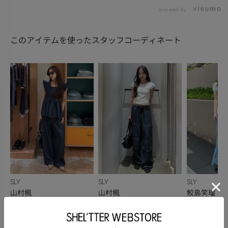
powered by
このアイテムを使ったスタッフコーディネート
SLY
SLY
SLY
山村楓
山村楓
鮫島笑瑠
160cm
160cm
151cm