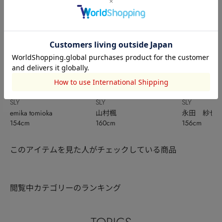
SLY
SLY
SLY
emika tomioka
山村楓
永田 紗也
154cm
160cm
156cm
このアイテムを見た人がチェックしている商品
閲覧中カテゴリーのランキング