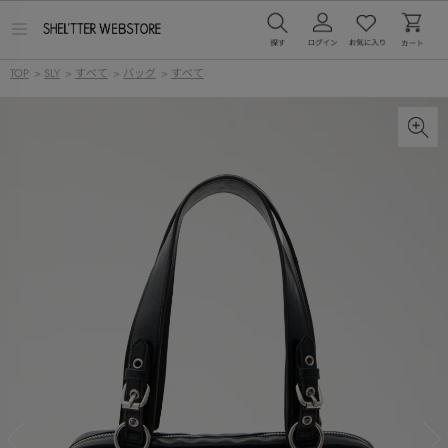
メ
ニ
ュ
TOP
>
SLY
>
すべて
>
バッグ
>
すべて
ー
を
開
く